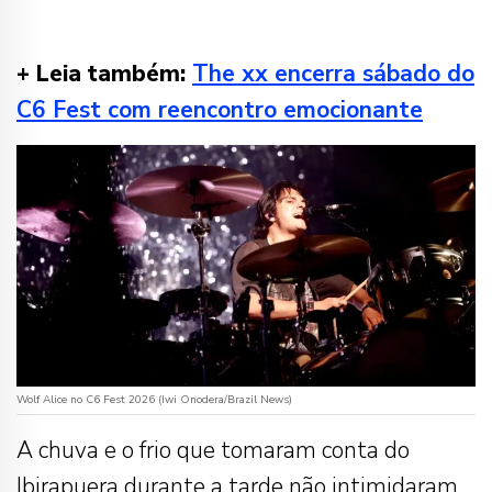
+ Leia também:
The xx encerra sábado do
C6 Fest com reencontro emocionante
Wolf Alice no C6 Fest 2026 (Iwi Onodera/Brazil News)
A chuva e o frio que tomaram conta do
Ibirapuera durante a tarde não intimidaram