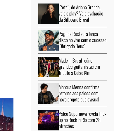
‘Petal’, de Ariana Grande,
vale o play? Veja avaliação
da Billboard Brasil
Pagode Restaura lança
disco ao vivo com o sucesso
‘Obrigado Deus’
Made in Brazil reúne
grandes guitarristas em
tributo a Celso Kim
Marcus Menna confirma
retorno aos palcos com
novo projeto audiovisual
Palco Supernova revela line-
up no Rock in Rio com 28
atrações