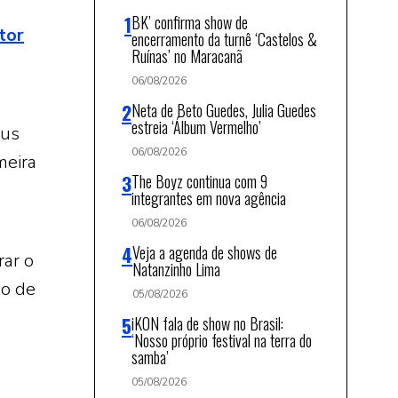
BK’ confirma show de
tor
encerramento da turnê ‘Castelos &
Ruínas’ no Maracanã
06/08/2026
Neta de Beto Guedes, Julia Guedes
estreia ‘Álbum Vermelho’
eus
06/08/2026
meira
The Boyz continua com 9
integrantes em nova agência
06/08/2026
Veja a agenda de shows de
rar o
Natanzinho Lima
ão de
05/08/2026
iKON fala de show no Brasil:
‘Nosso próprio festival na terra do
samba’
05/08/2026