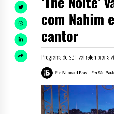
‘The Noite’ v
com Nahim 
cantor
Programa do SBT vai relembrar a vid
Por
Billboard Brasil
· Em São Paul