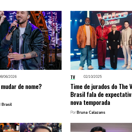
TV
08/06/2026
02/10/2025
i mudar de nome?
Time de jurados do The 
Brasil fala de expectati
nova temporada
 Brasil
Por
Bruna Calazans