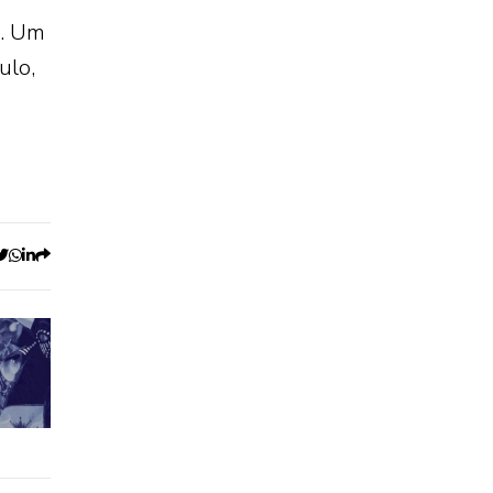
r. Um
ulo,