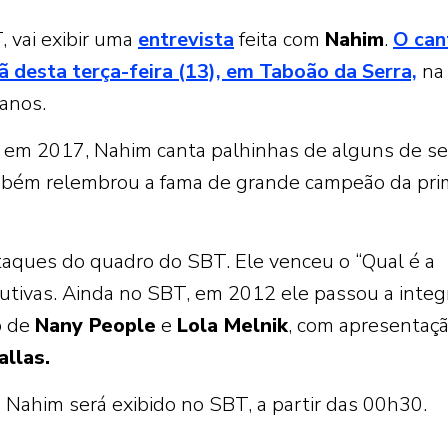
 vai exibir uma
entrevista
feita com
Nahim
.
O can
 desta terça-feira (13), em Taboão da Serra,
na
anos.
da em 2017, Nahim canta palhinhas de alguns de s
mbém relembrou a fama de grande campeão da pri
aques do quadro do SBT. Ele venceu o “Qual é a
tivas. Ainda no SBT, em 2012 ele passou a integ
o de
Nany People
e
Lola Melnik
, com apresentaç
allas.
ahim será exibido no SBT, a partir das 00h30.