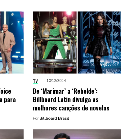
TV
10/12/2024
Voice
De ‘Marimar’ a ‘Rebelde’:
va para
Billboard Latin divulga as
melhores canções de novelas
Por
Billboard Brasil