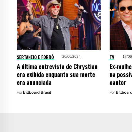
SERTANEJO E FORRÓ
TV
20/06/2024
17/06
A última entrevista de Chrystian
Ex-mulhe
era exibida enquanto sua morte
na possí
era anunciada
cantor
Por
Billboard Brasil
Por
Billboard