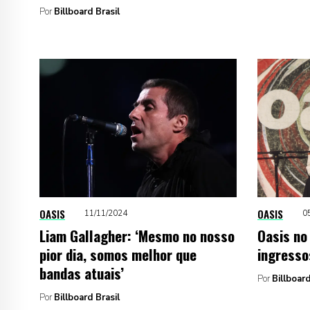
Por
Billboard Brasil
OASIS
OASIS
11/11/2024
0
Liam Gallagher: ‘Mesmo no nosso
Oasis no
pior dia, somos melhor que
ingresso
bandas atuais’
Por
Billboard
Por
Billboard Brasil