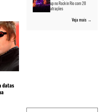
up no Rock in Rio com 28
atrações
Veja mais →
a datas
na