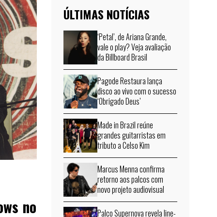
ÚLTIMAS NOTÍCIAS
‘Petal’, de Ariana Grande,
vale o play? Veja avaliação
da Billboard Brasil
Pagode Restaura lança
disco ao vivo com o sucesso
‘Obrigado Deus’
Made in Brazil reúne
grandes guitarristas em
tributo a Celso Kim
Marcus Menna confirma
retorno aos palcos com
novo projeto audiovisual
ows no
Palco Supernova revela line-