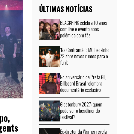
ÚLTIMAS NOTÍCIAS
BLACKPINK celebra 10 anos
com live e evento após
polêmica com fãs
‘Na Contramão’: MC Leozinho
ZS abre novos rumos para o
funk
No aniversário de Preta Gil,
Billboard Brasil relembra
documentário exclusivo
Glastonbury 2027: quem
pode ser o headliner do
po,
festival?
gents
Ex-diretor da Warner revela