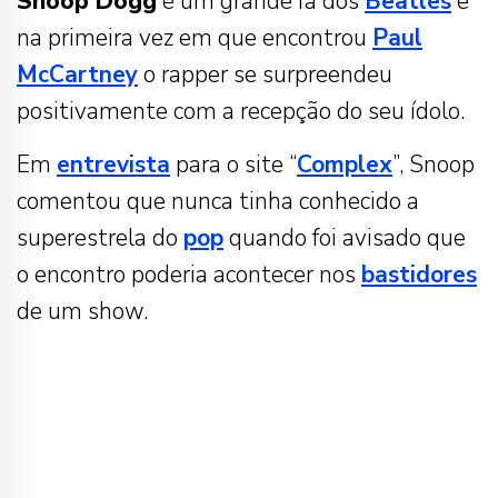
Snoop Dogg
é um grande fã dos
Beatles
e
na primeira vez em que encontrou
Paul
McCartney
o rapper se surpreendeu
positivamente com a recepção do seu ídolo.
Em
entrevista
para o site “
Complex
”, Snoop
comentou que nunca tinha conhecido a
superestrela do
pop
quando foi avisado que
o encontro poderia acontecer nos
bastidores
de um show.