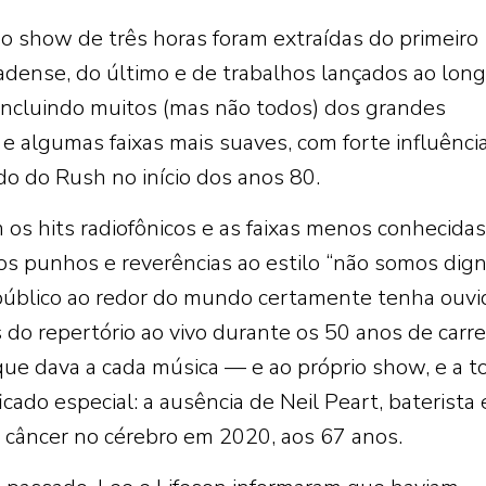
o show de três horas foram extraídas do primeiro
dense, do último e de trabalhos lançados ao lon
 incluindo muitos (mas não todos) dos grandes
 e algumas faixas mais suaves, com forte influênci
do do Rush no início dos anos 80.
 os hits radiofônicos e as faixas menos conhecidas
 punhos e reverências ao estilo “não somos dign
 público ao redor do mundo certamente tenha ouvi
 do repertório ao vivo durante os 50 anos de carre
 que dava a cada música — e ao próprio show, e a t
ado especial: a ausência de Neil Peart, baterista 
e câncer no cérebro em 2020, aos 67 anos.