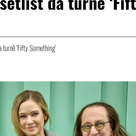
setlist da turnê ‘Fif
 turnê 'Fifty Something'