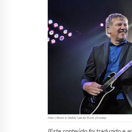
Alex Lifeson e Geddy Lee do Rush (Grosby)
[Este conteúdo foi traduzido e 