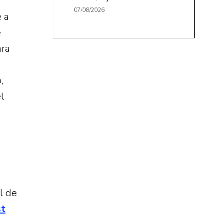
07/08/2026
 a
e
ara
,
l
l de
st