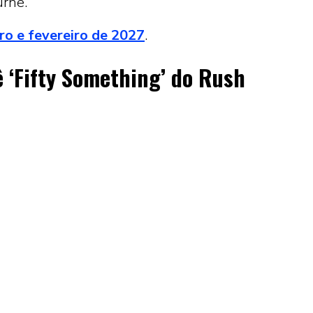
urnê.
iro e fevereiro de 2027
.
ê ‘Fifty Something’ do Rush