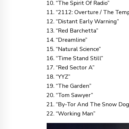
“The Spirit Of Radio”
“2112: Overture / The Templ
“Distant Early Warning”
“Red Barchetta”
“Dreamline”
“Natural Science”
“Time Stand Still”
“Red Sector A”
“YYZ”
“The Garden”
“Tom Sawyer”
“By-Tor And The Snow Dog
“Working Man”