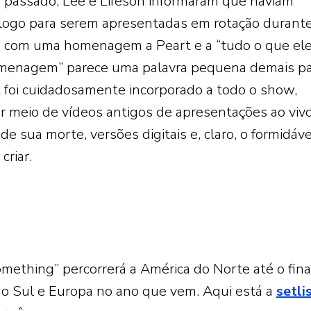
 passado, Lee e Lifeson informaram que haviam
logo para serem apresentadas em rotação durante
ia com uma homenagem a Peart e a “tudo o que el
omenagem” parece uma palavra pequena demais p
 foi cuidadosamente incorporado a todo o show,
meio de vídeos antigos de apresentações ao vivo
de sua morte, versões digitais e, claro, o formidáve
criar.
mething” percorrerá a América do Norte até o fina
do Sul e Europa no ano que vem. Aqui está a
setli