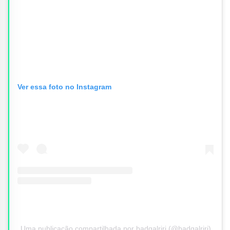
Ver essa foto no Instagram
Uma publicação compartilhada por badgalriri (@badgalriri)