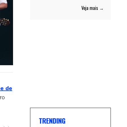
Veja mais →
e de
ro
TRENDING