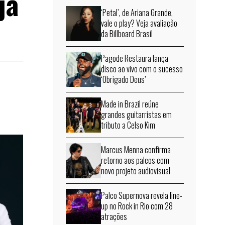
ja
‘Petal’, de Ariana Grande,
vale o play? Veja avaliação
da Billboard Brasil
Pagode Restaura lança
disco ao vivo com o sucesso
‘Obrigado Deus’
Made in Brazil reúne
grandes guitarristas em
tributo a Celso Kim
Marcus Menna confirma
retorno aos palcos com
novo projeto audiovisual
Palco Supernova revela line-
up no Rock in Rio com 28
atrações