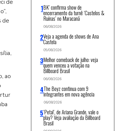
ci de
BK’ confirma show de
o”,
encerramento da turnê ‘Castelos &
Ruínas’ no Maracanã
s de
06/08/2026
Veja a agenda de shows de Ana
Castela
05/08/2026
ília,
Melhor comeback de julho: veja
quem venceu a votação na
Billboard Brasil
, ao
06/08/2026
o
The Boyz continua com 9
integrantes em nova agência
Artur
06/08/2026
mba
‘Petal’, de Ariana Grande, vale o
play? Veja avaliação da Billboard
Brasil