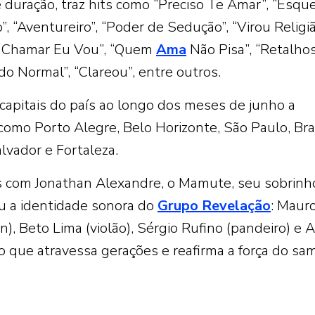
duração, traz hits como “Preciso Te Amar”, “Esque
, “Aventureiro”, “Poder de Sedução”, “Virou Religiã
 Chamar Eu Vou”, “Quem
Ama
Não Pisa”, “Retalho
do Normal”, “Clareou”, entre outros.
 capitais do país ao longo dos meses de junho a
omo Porto Alegre, Belo Horizonte, São Paulo, Bras
alvador e Fortaleza.
is com Jonathan Alexandre, o Mamute, seu sobrinho
u a identidade sonora do
Grupo Revelação
: Maur
n), Beto Lima (violão), Sérgio Rufino (pandeiro) e 
o que atravessa gerações e reafirma a força do sa