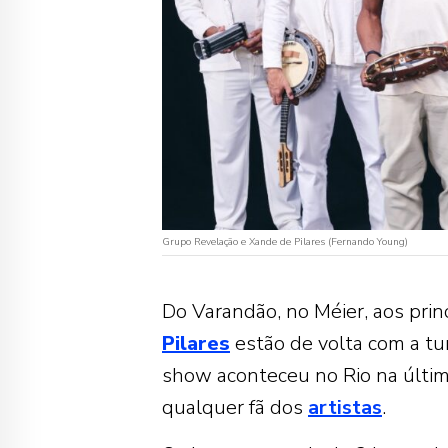
Grupo Revelação e Xande de Pilares (Fernando Young)
Do Varandão, no Méier, aos princ
Pilares
estão de volta com a tur
show aconteceu no Rio na últim
qualquer fã dos
artistas
.