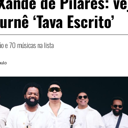
Xande de Pilares: ve
turnê ‘Tava Escrito’
o e 70 músicas na lista
aulo