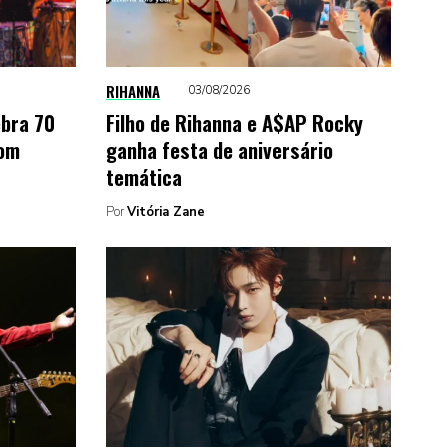
RIHANNA
03/08/2026
ebra 70
Filho de Rihanna e A$AP Rocky
com
ganha festa de aniversário
temática
Por
Vitória Zane