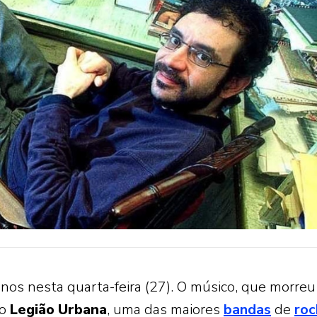
nos nesta quarta-feira (27). O músico, que morre
do
Legião
Urbana
, uma das maiores
bandas
de
roc