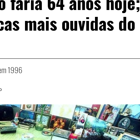
 faria 64 anos hoje
cas mais ouvidas do
u em 1996
o