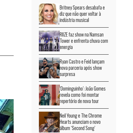
;
Britney Spears desabafa e
diz que não quer voltar à
indústria musical
RIIZE faz show na Namsan
Tower e enfrenta chuva com
energia
Ryan Castro e Feid lançam
nova parceria após show
surpresa
‘Dominguinho’: João Gomes
revela como foi montar
repertório de nova tour
Neil Young e The Chrome
Hearts anunciam o novo
álbum ‘Second Song’