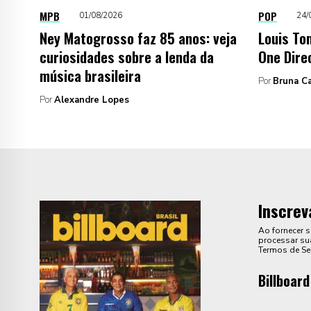
MPB
POP
01/08/2026
24/
Ney Matogrosso faz 85 anos: veja
Louis To
curiosidades sobre a lenda da
One Dire
música brasileira
Por
Bruna C
Por
Alexandre Lopes
Inscrev
Ao fornecer 
processar sua
Termos de Se
Billboard