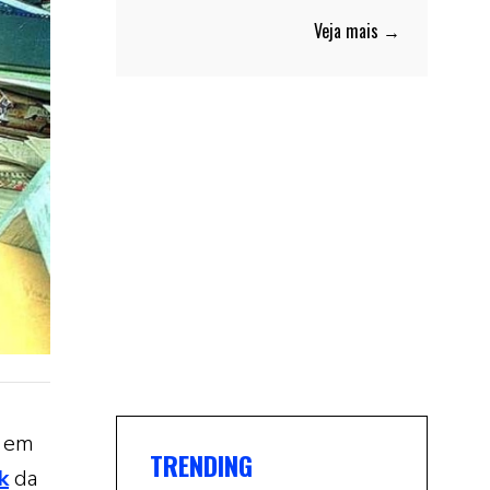
Veja mais →
u em
TRENDING
k
da