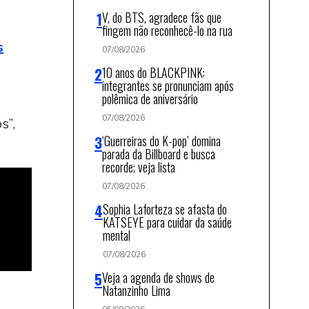
V, do BTS, agradece fãs que
fingem não reconhecê-lo na rua
s
07/08/2026
10 anos do BLACKPINK:
integrantes se pronunciam após
polêmica de aniversário
07/08/2026
s”,
‘Guerreiras do K-pop’ domina
parada da Billboard e busca
recorde; veja lista
07/08/2026
Sophia Laforteza se afasta do
KATSEYE para cuidar da saúde
mental
07/08/2026
Veja a agenda de shows de
Natanzinho Lima