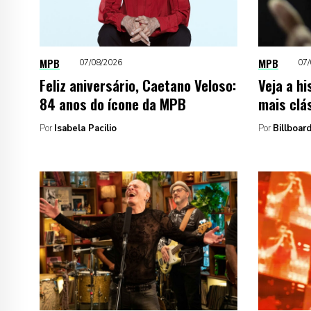
MPB
MPB
07/08/2026
07/
Feliz aniversário, Caetano Veloso:
Veja a hi
84 anos do ícone da MPB
mais clá
Por
Isabela Pacilio
Por
Billboard