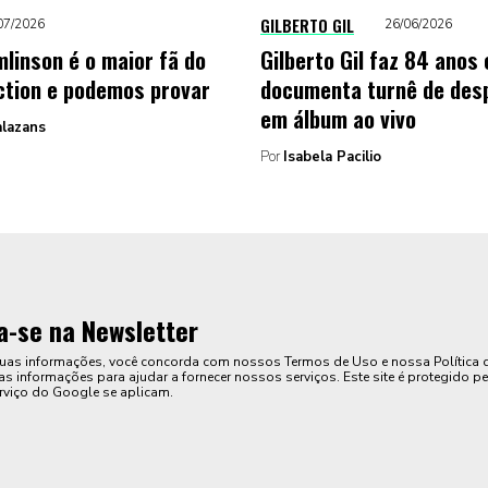
GILBERTO GIL
07/2026
26/06/2026
mlinson é o maior fã do
Gilberto Gil faz 84 anos 
ction e podemos provar
documenta turnê de des
em álbum ao vivo
alazans
Por
Isabela Pacilio
a-se na Newsletter
suas informações, você concorda com nossos Termos de Uso e nossa Política 
s informações para ajudar a fornecer nossos serviços. Este site é protegido pe
rviço do Google se aplicam.