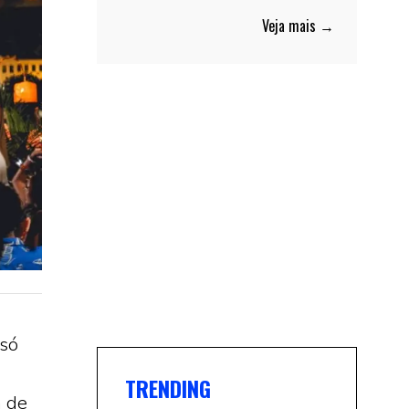
Veja mais →
só
TRENDING
m de