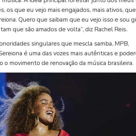
úsica. A ideia principal foi estar junto dos meus 
s, os que eu vejo mais engajados, mais ativos, que
reiona. Quero que saibam que eu vejo isso e sou g
ntam que são amados de volta”, diz Rachel Reis.
sonoridades singulares que mescla samba, MPB,
 Sereiona é uma das vozes mais autênticas e pode
o o movimento de renovação da música brasileira.