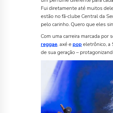
um perfume diferente para cada m
Fui diretamente até muitos dele
estão no fã-clube Central da Se
pelo carinho. Quero que eles si
Com uma carreira marcada por 
reggae
, axé e
pop
eletrônico, a
de sua geração – protagonizand