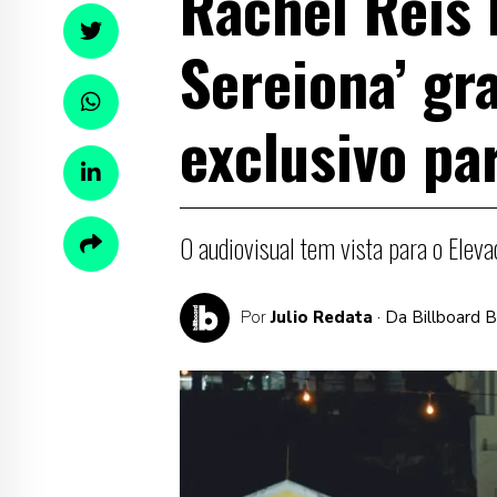
Rachel Reis 
Sereiona’ g
exclusivo par
O audiovisual tem vista para o Elev
Por
Julio Redata
· Da Billboard 