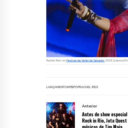
Rachel Reis no
Festival de Verão de Salvador
2026 (Leawry/Div
LANÇAMENTO
MPB
POP
RACHEL REIS
Anterior
Antes de show especial
Rock in Rio, Jota Quest
músicas de Tim Maia