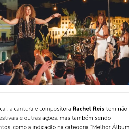
ca”, a cantora e compositora
Rachel
Reis
tem não 
festivais e outras ações, mas também sendo
tos, como a indicação na categoria “Melhor Álbu