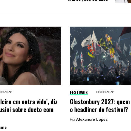
FESTIVAIS
08/2026
08/08/2026
ileira em outra vida’, diz
Glastonbury 2027: quem
usini sobre dueto com
o headliner do festival?
Por
Alexandre Lopes
Zane