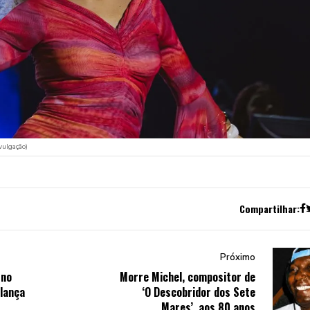
ulgação)
Compartilhar:
Próximo
 no
Morre Michel, compositor de
 lança
‘O Descobridor dos Sete
Mares’, aos 80 anos