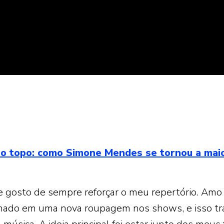
 o topo: como Simone Mendes se tornou a mai
ue gosto de sempre reforçar o meu repertório. Amo
lhado em uma nova roupagem nos shows, e isso tr