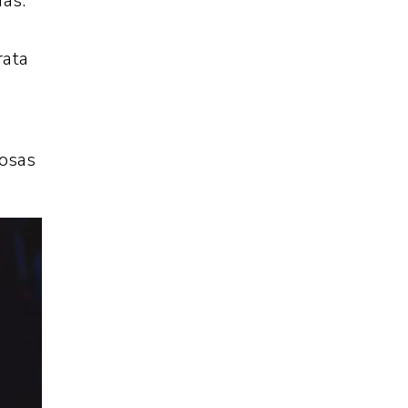
fãs.
rata
rosas