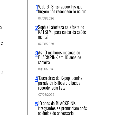
V, do BTS, agradece fãs que
fingem não reconhecê-lo na rua
07/08/2026
s
Sophia Laforteza se afasta do
KATSEYE para cuidar da saúde
mental
do
07/08/2026
As 10 melhores músicas do
BLACKPINK em 10 anos de
carreira
08/08/2026
io
‘Guerreiras do K-pop’ domina
parada da Billboard e busca
recorde; veja lista
07/08/2026
10 anos do BLACKPINK:
integrantes se pronunciam após
polêmica de aniversário