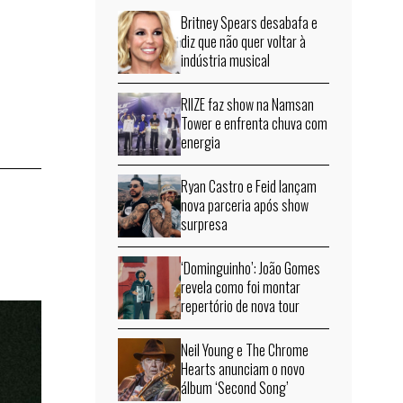
Britney Spears desabafa e
diz que não quer voltar à
indústria musical
RIIZE faz show na Namsan
Tower e enfrenta chuva com
energia
Ryan Castro e Feid lançam
nova parceria após show
surpresa
‘Dominguinho’: João Gomes
revela como foi montar
repertório de nova tour
Neil Young e The Chrome
Hearts anunciam o novo
álbum ‘Second Song’