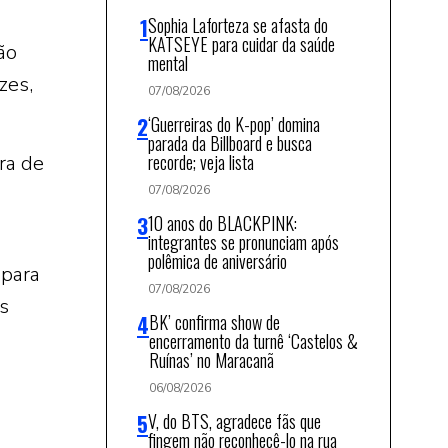
Sophia Laforteza se afasta do
KATSEYE para cuidar da saúde
ão
mental
zes,
07/08/2026
‘Guerreiras do K-pop’ domina
parada da Billboard e busca
recorde; veja lista
ra de
07/08/2026
10 anos do BLACKPINK:
integrantes se pronunciam após
polêmica de aniversário
 para
07/08/2026
s
BK’ confirma show de
encerramento da turnê ‘Castelos &
Ruínas’ no Maracanã
06/08/2026
V, do BTS, agradece fãs que
fingem não reconhecê-lo na rua