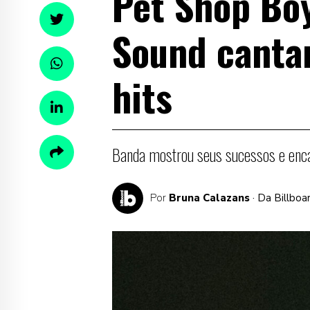
Pet Shop Boy
Sound canta
hits
Banda mostrou seus sucessos e enca
Por
Bruna Calazans
· Da Billboa