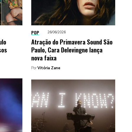
POP
26/06/2026
ulo
Atração do Primavera Sound São
sos
Paulo, Cara Delevingne lança
nova faixa
Por
Vitória Zane