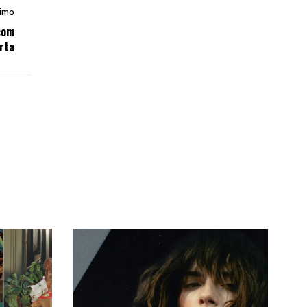
imo
com
rta