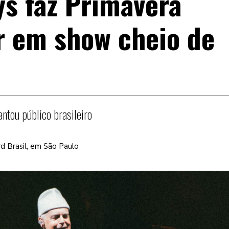
s faz Primavera
r em show cheio de
ntou público brasileiro
rd Brasil, em São Paulo