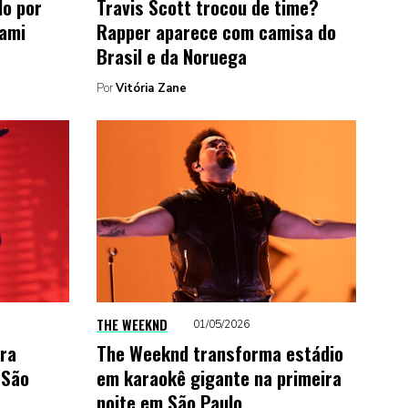
do por
Travis Scott trocou de time?
iami
Rapper aparece com camisa do
Brasil e da Noruega
Por
Vitória Zane
THE WEEKND
01/05/2026
ra
The Weeknd transforma estádio
 São
em karaokê gigante na primeira
noite em São Paulo