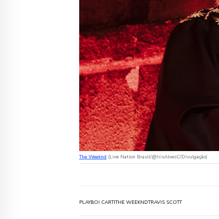
The Weeknd
(Live Nation Brasil/@IrisAlvesC/Divulgação)
PLAYBOI CARTI
THE WEEKND
TRAVIS SCOTT