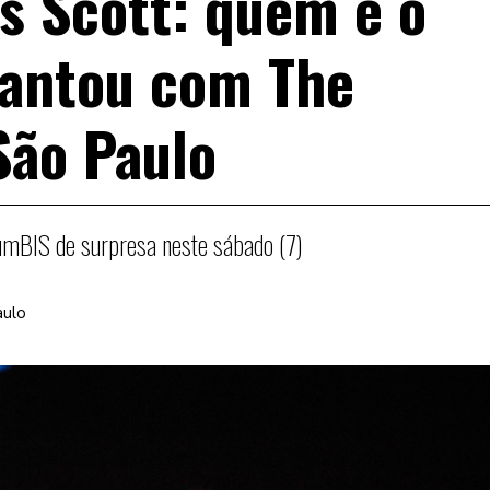
is Scott: quem é o
cantou com The
ão Paulo
umBIS de surpresa neste sábado (7)
aulo