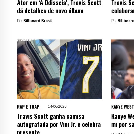
Ator em ‘A Odisseia’, Travis Scott
Travis S
dá detalhes de novo álbum
colaboram
Por
Billboard Brasil
Por
Billboard
RAP E TRAP
KANYE WEST
14/06/2026
Travis Scott ganha camisa
Kanye We
autografada por Vini Jr. e celebra
mi por s
presente