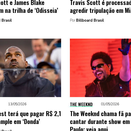
cott e James Blake
Travis Scott é processa
 na trilha de ‘Odisseia’
agredir tripulação em M
 Brasil
Por
Billboard Brasil
THE WEEKND
13/05/2026
01/05/2026
st terá que pagar R$ 2,1
The Weeknd chama fã pa
ample em ‘Donda’
cantar durante show em
Paulo; veja aqui