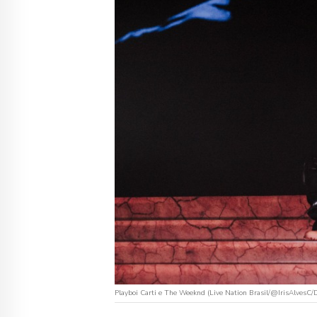
Playboi Carti e The Weeknd (Live Nation Brasil/@IrisAlvesC/