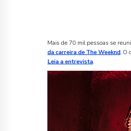
Mais de 70 mil pessoas se reun
da carreira de The Weeknd
. O 
Leia a entrevista
.