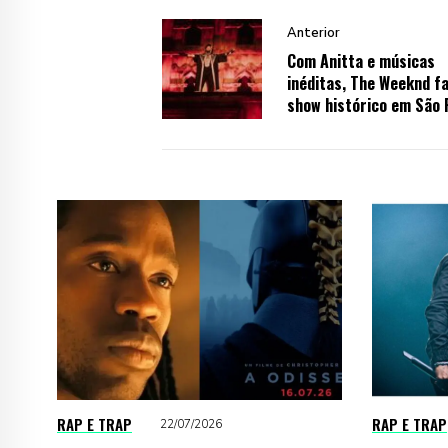
Anterior
Com Anitta e músicas
inéditas, The Weeknd f
show histórico em São 
RAP E TRAP
RAP E TRAP
22/07/2026