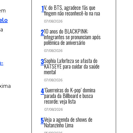
V, do BTS, agradece fãs que
 em
fingem não reconhecê-lo na rua
elo
07/08/2026
 a
10 anos do BLACKPINK:
integrantes se pronunciam após
polêmica de aniversário
07/08/2026
Sophia Laforteza se afasta do
a-
KATSEYE para cuidar da saúde
mental
07/08/2026
óxima
‘Guerreiras do K-pop’ domina
parada da Billboard e busca
recorde; veja lista
07/08/2026
Veja a agenda de shows de
Natanzinho Lima