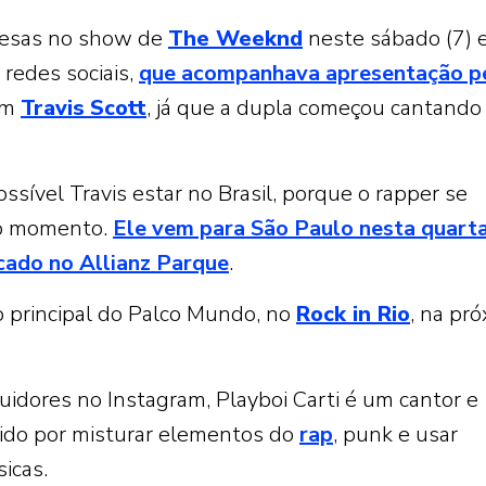
resas no show de
The Weeknd
neste sábado (7)
 redes sociais,
que acompanhava apresentação p
com
Travis
Scott
, já que a dupla começou cantando
ssível Travis estar no Brasil, porque o rapper se
mo momento.
Ele vem para São Paulo nesta quart
cado no Allianz Parque
.
ão principal do Palco Mundo, no
Rock in Rio
, na pr
idores no Instagram, Playboi Carti é um cantor e
ido por misturar elementos do
rap
, punk e usar
icas.