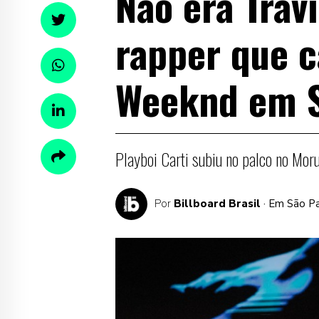
Não era Trav
rapper que 
Weeknd em S
Playboi Carti subiu no palco no Mor
Por
Billboard Brasil
· Em São P