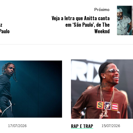
Próximo
Veja a letra que Anitta canta
az
em ‘São Paulo’, de The
Paulo
Weeknd
RAP E TRAP
17/07/2026
15/07/2026