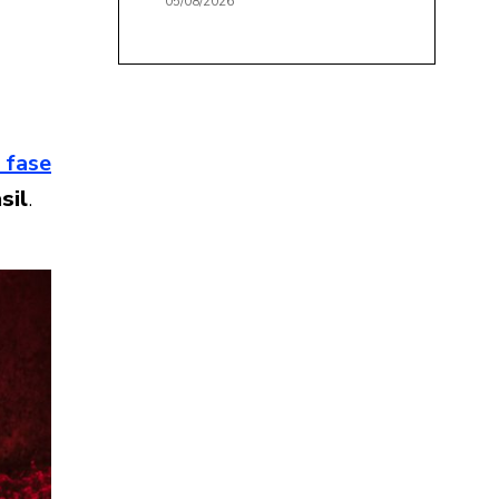
05/08/2026
a fase
sil
.