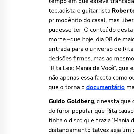
tempo em que esteve trancada,
tecladista e guitarrista
Robert
primogênito do casal, mas libe
pudesse ter. O conteúdo desta e
morte –que hoje, dia 08 de mai
entrada para o universo de Ri
decisões firmes, mas ao mesmo
“
Rita Lee: Mania de Você”
, que 
não apenas essa faceta como out
que o torna o
documentário
mai
Guido Goldberg
, cineasta que
do furor popular que Rita causo
tinha o disco que trazia ‘Mania d
distanciamento talvez seja um