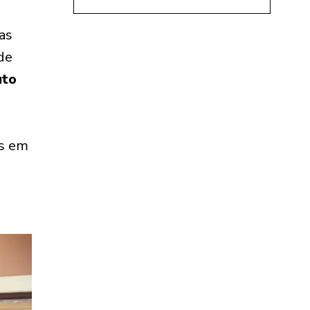
as
de
uto
as em
.