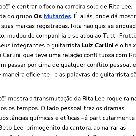
ê” é centrar o foco na carreira solo de Rita Lee,
aída do grupo
Os
Mutantes
. É, aliás, onde dá most
 suas marcas registradas. Rita não quis se enquad
o, mudou de companhia e se aliou ao Tutti-Frutti,
eus integrantes o guitarrista
Luiz Carlini
e o baix
e Carlini, que teve uma relação conflituosa com Rit
m passar por cima de qualquer conflito pessoal 
 maneira eficiente –e as palavras do guitarrista s
cê” mostra a transmutação da Rita Lee roqueira n
dos os tempos. O lado pessoal traz os dramas
bstâncias químicas e etílicas –é particularmente
eto Lee, primogênito da cantora, ao narrar as