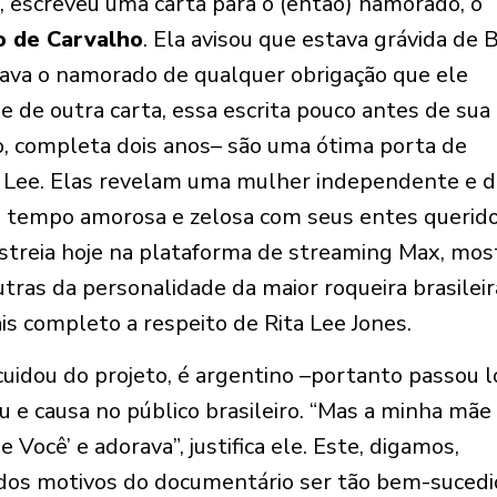
 escreveu uma carta para o (então) namorado, o
o de Carvalho
. Ela avisou que estava grávida de 
rava o namorado de qualquer obrigação que ele
 de outra carta, essa escrita pouco antes de sua
o, completa dois anos– são uma ótima porta de
ta Lee. Elas revelam uma mulher independente e 
 tempo amorosa e zelosa com seus entes querido
estreia hoje na plataforma de streaming Max, mos
ras da personalidade da maior roqueira brasileir
s completo a respeito de Rita Lee Jones.
 cuidou do projeto, é argentino –portanto passou 
u e causa no público brasileiro. “Mas a minha mãe
e Você’ e adorava”, justifica ele. Este, digamos,
 dos motivos do documentário ser tão bem-sucedi