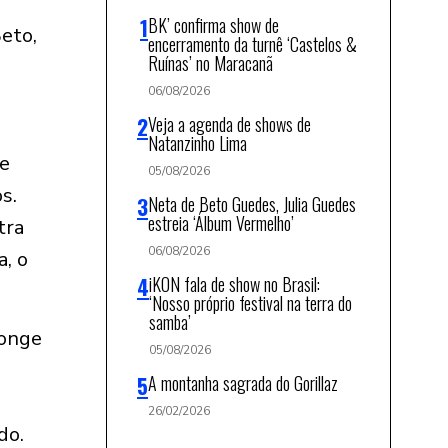
BK’ confirma show de
Beto,
encerramento da turnê ‘Castelos &
Ruínas’ no Maracanã
06/08/2026
Veja a agenda de shows de
Natanzinho Lima
de
05/08/2026
s.
Neta de Beto Guedes, Julia Guedes
estreia ‘Álbum Vermelho’
tra
06/08/2026
a, o
iKON fala de show no Brasil:
‘Nosso próprio festival na terra do
samba’
longe
05/08/2026
A montanha sagrada do Gorillaz
26/02/2026
do.