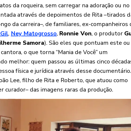
fatos da roqueira, sem carregar na adoração ou no
contada através de depoimentos de Rita –tirados d
ongo da carreira–, de familiares, ex-companheiros 
Gil
,
Ney Matogrosso
,
Ronnie Von
, o produtor
G
ilherme Samora
). São eles que pontuam este ou
cantora, o que torna “Mania de Você” um
ando melhor: quem passou as últimas cinco décad
essoa física e jurídica através desse documentário
ão Lee, filho de Rita e Roberto, que atuou como
er curador– das imagens raras da produção.