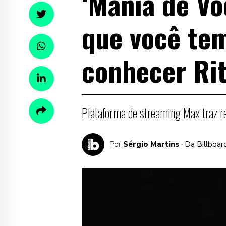
‘Mania de Vo
que você tem
conhecer Rit
Plataforma de streaming Max traz re
Por
Sérgio Martins
· Da Billboa