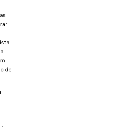
ras
rar
ista
a,
em
ão de
a