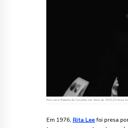
Rita Lee e Roberto de Carvalho, em show de 1995 (Cristina Gr
Em 1976,
Rita Lee
foi presa po