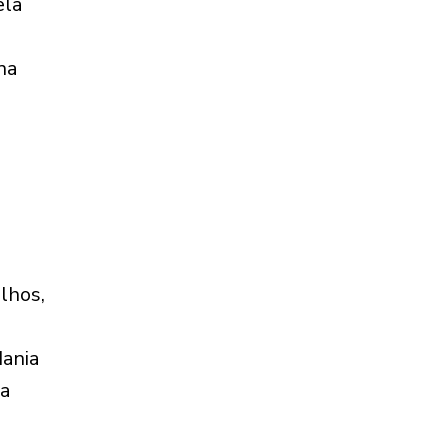
ela
na
lhos,
Mania
ta