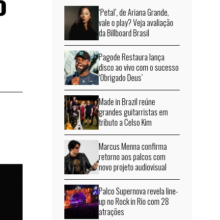
o
‘Petal’, de Ariana Grande,
vale o play? Veja avaliação
da Billboard Brasil
Pagode Restaura lança
disco ao vivo com o sucesso
‘Obrigado Deus’
Made in Brazil reúne
grandes guitarristas em
tributo a Celso Kim
Marcus Menna confirma
retorno aos palcos com
novo projeto audiovisual
Palco Supernova revela line-
up no Rock in Rio com 28
atrações