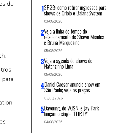
es do
SP2B: como retirar ingressos para
shows de Criolo e BaianaSystem
03/08/2026
Veja a linha do tempo do
relacionamento de Shawn Mendes
e Bruna Marquezine
05/08/2026
ch.
Veja a agenda de shows de
Natanzinho Lima
utros
05/08/2026
 para
Daniel Caesar anuncia show em
São Paulo; veja os preços
03/08/2026
ation
Dayoung, do WJSN, e Jay Park
lançam o single ‘FLIRTY’
es
04/08/2026