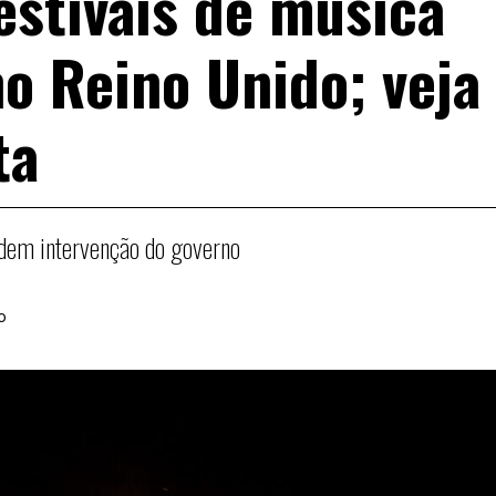
estivais de música
o Reino Unido; veja
ta
edem intervenção do governo
o