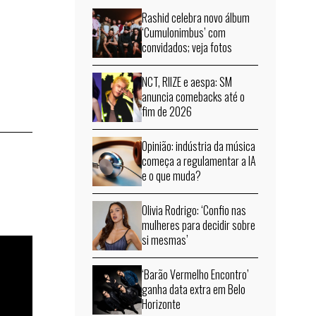
Rashid celebra novo álbum
‘Cumulonimbus’ com
convidados; veja fotos
NCT, RIIZE e aespa: SM
anuncia comebacks até o
fim de 2026
Opinião: indústria da música
começa a regulamentar a IA
e o que muda?
Olivia Rodrigo: ‘Confio nas
mulheres para decidir sobre
si mesmas’
‘Barão Vermelho Encontro’
ganha data extra em Belo
Horizonte