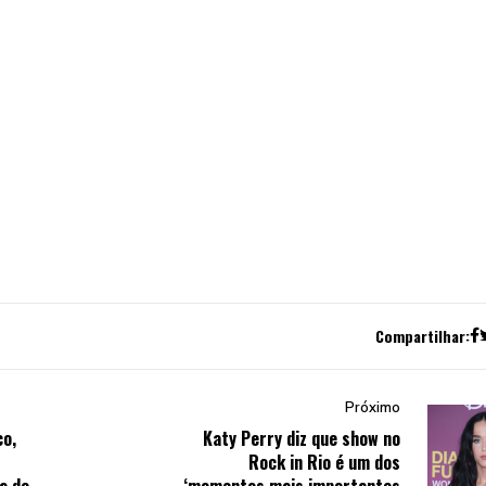
Compartilhar:
Próximo
co,
Katy Perry diz que show no
Rock in Rio é um dos
a de
‘momentos mais importantes