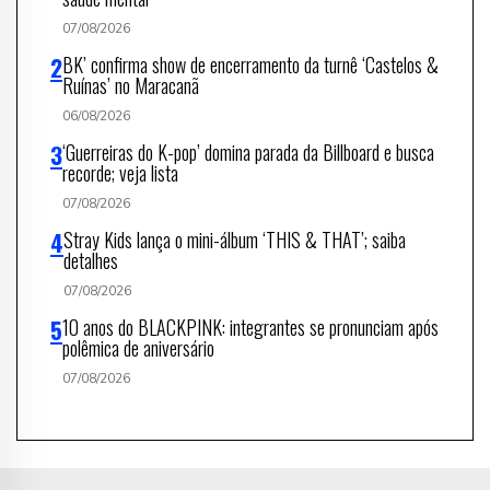
07/08/2026
BK’ confirma show de encerramento da turnê ‘Castelos &
Ruínas’ no Maracanã
06/08/2026
‘Guerreiras do K-pop’ domina parada da Billboard e busca
recorde; veja lista
07/08/2026
Stray Kids lança o mini-álbum ‘THIS & THAT’; saiba
detalhes
07/08/2026
10 anos do BLACKPINK: integrantes se pronunciam após
polêmica de aniversário
07/08/2026