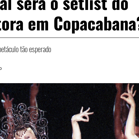
l será o setlist do
tora em Copacabana
etáculo tão esperado
o