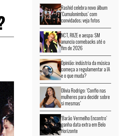
Rashid celebra novo álbum
?
‘Cumulonimbus’ com
convidados; veja fotos
NCT, RIIZE e aespa: SM
anuncia comebacks até o
fim de 2026
Opinião: indústria da música
começa a regulamentar a IA
e o que muda?
Olivia Rodrigo: ‘Confio nas
mulheres para decidir sobre
si mesmas’
‘Barão Vermelho Encontro’
ganha data extra em Belo
Horizonte