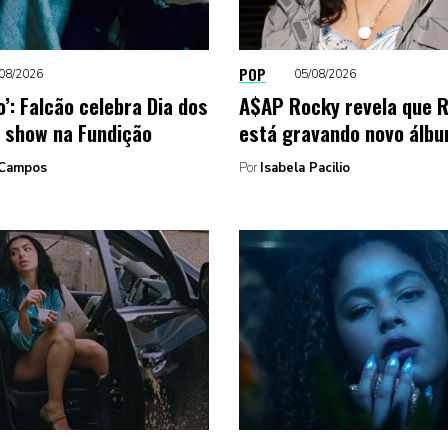
POP
08/2026
05/08/2026
’: Falcão celebra Dia dos
A$AP Rocky revela que 
 show na Fundição
está gravando novo álb
Campos
Por
Isabela Pacilio