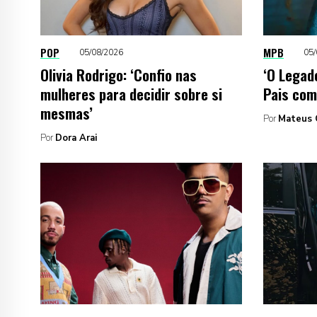
POP
MPB
05/08/2026
05/
Olivia Rodrigo: ‘Confio nas
‘O Legado
mulheres para decidir sobre si
Pais com
mesmas’
Por
Mateus 
Por
Dora Arai