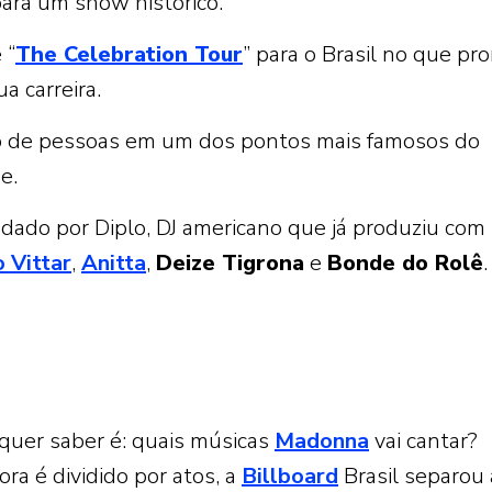
para um show histórico.
 “
The Celebration Tour
” para o Brasil no que pr
 carreira.
o de pessoas em um dos pontos mais famosos do
e.
ado por Diplo, DJ americano que já produziu com
 Vittar
,
Anitta
,
Deize Tigrona
e
Bonde do Rolê
.
quer saber é: quais músicas
Madonna
vai cantar?
a é dividido por atos, a
Billboard
Brasil separou 