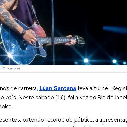
oto @porangaba)
os de carreira,
Luan Santana
leva a turnê “Regis
o país. Neste sábado (16), foi a vez do Rio de Jane
pico.
esentes, batendo recorde de público, a apresenta