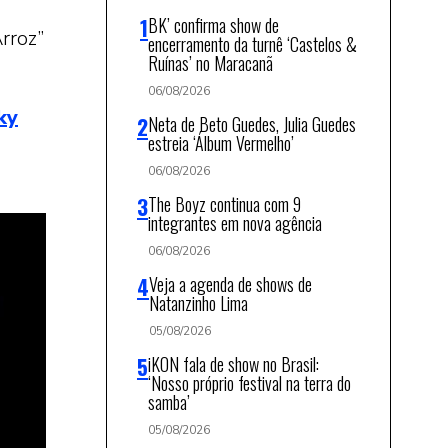
BK’ confirma show de
rroz”
encerramento da turnê ‘Castelos &
Ruínas’ no Maracanã
06/08/2026
ky
Neta de Beto Guedes, Julia Guedes
estreia ‘Álbum Vermelho’
06/08/2026
The Boyz continua com 9
integrantes em nova agência
06/08/2026
Veja a agenda de shows de
Natanzinho Lima
05/08/2026
iKON fala de show no Brasil:
‘Nosso próprio festival na terra do
samba’
05/08/2026