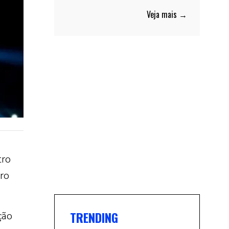
Veja mais →
tro
iro
TRENDING
ção