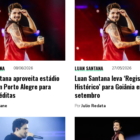
NA
LUAN SANTANA
08/06/2026
27/05/2026
tana aproveita estádio
Luan Santana leva ‘Regi
m Porto Alegre para
Histórico’ para Goiânia 
éditas
setembro
Zane
Por
Julio Redata