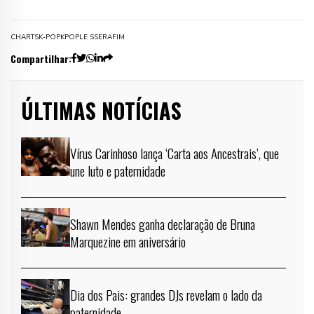
CHARTS
K-POP
KPOP
LE SSERAFIM
Compartilhar:
ÚLTIMAS NOTÍCIAS
Vírus Carinhoso lança ‘Carta aos Ancestrais’, que
une luto e paternidade
Shawn Mendes ganha declaração de Bruna
Marquezine em aniversário
Dia dos Pais: grandes DJs revelam o lado da
paternidade