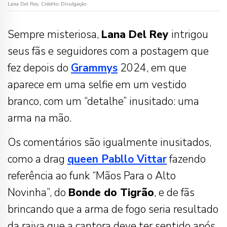
Lana Del Rey. Crédito: Divulgação
Sempre misteriosa,
Lana Del Rey
intrigou
seus fãs e seguidores com a postagem que
fez depois do
Grammys
2024, em que
aparece em uma selfie em um vestido
branco, com um “detalhe” inusitado: uma
arma na mão.
Os comentários são igualmente inusitados,
como a drag
queen
Pabllo Vittar
fazendo
referência ao funk “Mãos Para o Alto
Novinha”, do
Bonde do Tigrão
, e de fãs
brincando que a arma de fogo seria resultado
da raiva que a cantora deve ter sentido após