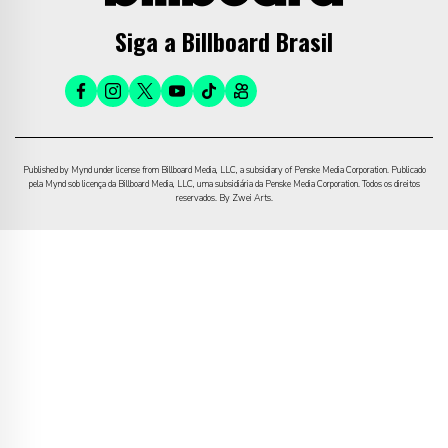
Siga a Billboard Brasil
Published by Mynd under license from Billboard Media, LLC, a subsidiary of Penske Media Corporation. Publicado
pela Mynd sob licença da Billboard Media, LLC, uma subsidiária da Penske Media Corporation. Todos os direitos
reservados. By Zwei Arts.