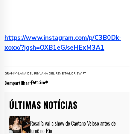
https://www.instagram.com/p/C3B0Dk-
xoxx/?igsh=OXB1eGJseHExM3A1
GRAMMY
LANA DEL REY
LANA DEL REY E TAYLOR SWIFT
Compartilhar:
ÚLTIMAS NOTÍCIAS
Rosalía vai a show de Caetano Veloso antes de
turnê no Rio