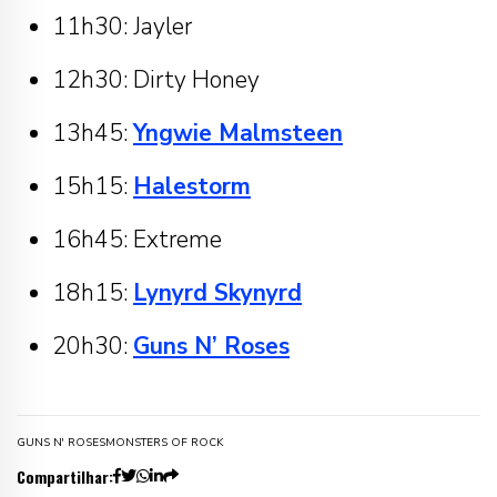
11h30: Jayler
12h30: Dirty Honey
13h45:
Yngwie Malmsteen
15h15:
Halestorm
16h45: Extreme
18h15:
Lynyrd Skynyrd
20h30:
Guns N’ Roses
GUNS N' ROSES
MONSTERS OF ROCK
Compartilhar: