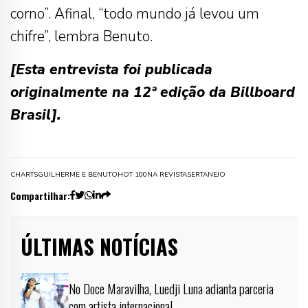
corno”. Afinal, “todo mundo já levou um
chifre”, lembra Benuto.
[Esta entrevista foi publicada
originalmente na 12ª edição da Billboard
Brasil].
CHARTS
GUILHERME E BENUTO
HOT 100
NA REVISTA
SERTANEJO
Compartilhar:
ÚLTIMAS NOTÍCIAS
No Doce Maravilha, Luedji Luna adianta parceria
com artista internacional