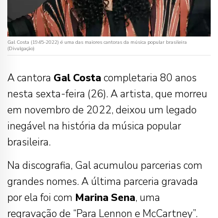
Gal Costa (1945-2022) é uma das maiores cantoras da música popular brasileira
(Divulgação)
A cantora
Gal
Costa
completaria 80 anos
nesta sexta-feira (26). A artista, que morreu
em novembro de 2022, deixou um legado
inegável na história da música popular
brasileira.
Na discografia, Gal acumulou parcerias com
grandes nomes. A última parceria gravada
por ela foi com
Marina
Sena
, uma
regravação de “Para Lennon e McCartney”.