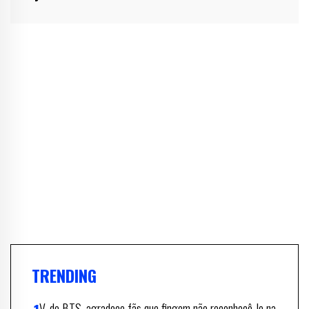
TRENDING
V, do BTS, agradece fãs que fingem não reconhecê-lo na