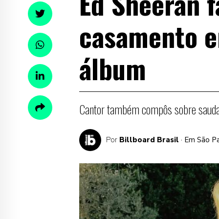
Ed Sheeran f
casamento e
álbum
Cantor também compôs sobre saudad
Por
Billboard Brasil
· Em São P