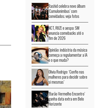
Rashid celebra novo álbum
‘Cumulonimbus’ com
convidados; veja fotos
NCT, RIIZE e aespa: SM
anuncia comebacks até o
fim de 2026
Opinião: indústria da música
começa a regulamentar a IA
e o que muda?
Olivia Rodrigo: ‘Confio nas
mulheres para decidir sobre
si mesmas’
‘Barão Vermelho Encontro’
ganha data extra em Belo
Horizonte