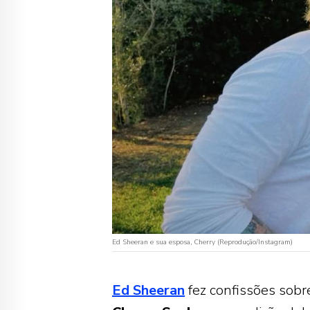
Ed Sheeran e sua esposa, Cherry (Reprodução/Instagram)
Ed Sheeran
fez confissões sobr