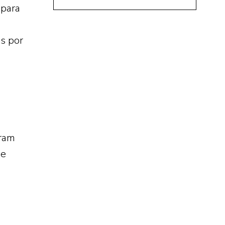
 para
as por
aram
de