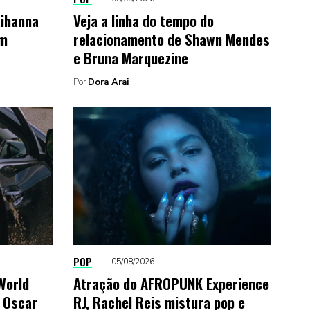
Rihanna
Veja a linha do tempo do
um
relacionamento de Shawn Mendes
e Bruna Marquezine
Por
Dora Arai
POP
05/08/2026
 World
Atração do AFROPUNK Experience
 Oscar
RJ, Rachel Reis mistura pop e