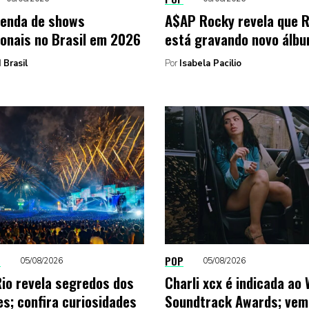
genda de shows
A$AP Rocky revela que 
ionais no Brasil em 2026
está gravando novo álb
 Brasil
Por
Isabela Pacilio
O
POP
05/08/2026
05/08/2026
Rio revela segredos dos
Charli xcx é indicada ao
es; confira curiosidades
Soundtrack Awards; vem