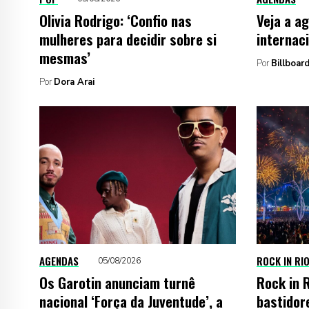
Olivia Rodrigo: ‘Confio nas
Veja a a
mulheres para decidir sobre si
internac
mesmas’
Por
Billboard
Por
Dora Arai
AGENDAS
ROCK IN RI
05/08/2026
Os Garotin anunciam turnê
Rock in 
nacional ‘Força da Juventude’, a
bastidor