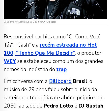
WEY (Marco Loschiavo & Chujuke/Divulgação)
Responsável por hits como “Oi Como Você
Tá?”, “Cash” e a
recém estreada no Hot
100, “Tenho Que Me Decidir”
, o produtor
WEY
se estabeleceu como um dos grandes
nomes da indústria do
trap
.
Em conversa com a
Billboard
Brasil
, o
músico de 29 anos falou sobre o início da
carreira e a trajetória até abrir o próprio selo,
2050, ao lado de
Pedro
Lotto
e
DJ
Gustah
.