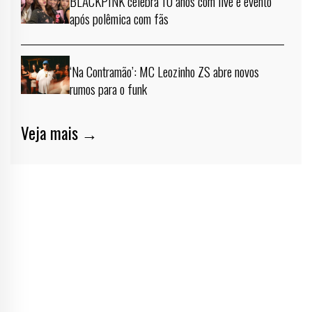
BLACKPINK celebra 10 anos com live e evento
após polêmica com fãs
‘Na Contramão’: MC Leozinho ZS abre novos
rumos para o funk
Veja mais →