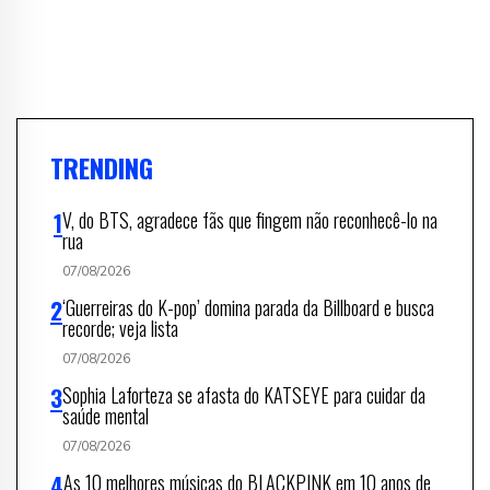
TRENDING
V, do BTS, agradece fãs que fingem não reconhecê-lo na
rua
07/08/2026
‘Guerreiras do K-pop’ domina parada da Billboard e busca
recorde; veja lista
07/08/2026
Sophia Laforteza se afasta do KATSEYE para cuidar da
saúde mental
07/08/2026
As 10 melhores músicas do BLACKPINK em 10 anos de