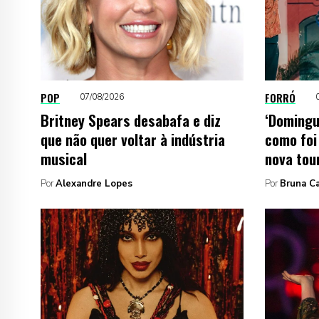
POP
FORRÓ
07/08/2026
Britney Spears desabafa e diz
‘Domingu
que não quer voltar à indústria
como foi
musical
nova tou
Por
Alexandre Lopes
Por
Bruna C