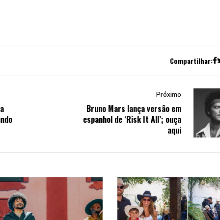
Compartilhar:
Próximo
na
Bruno Mars lança versão em
undo
espanhol de ‘Risk It All’; ouça
aqui