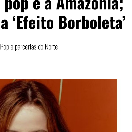
o pop e a Amazônia;
a ‘Efeito Borboleta’
mPop e parcerias do Norte