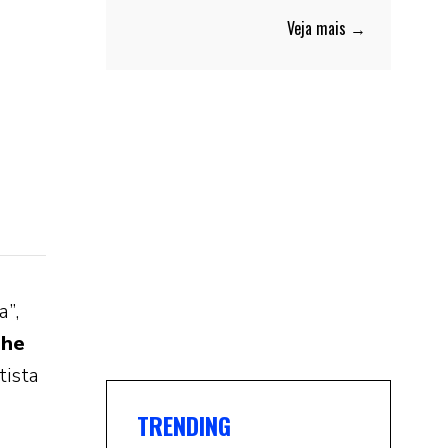
Veja mais →
a”,
he
tista
TRENDING