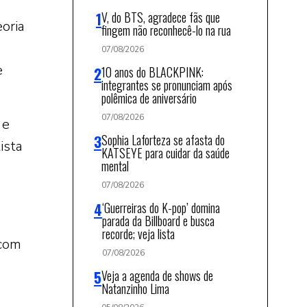
V, do BTS, agradece fãs que
eoria
fingem não reconhecê-lo na rua
07/08/2026
e
10 anos do BLACKPINK:
integrantes se pronunciam após
polêmica de aniversário
07/08/2026
 e
Sophia Laforteza se afasta do
ista
KATSEYE para cuidar da saúde
mental
e
07/08/2026
‘Guerreiras do K-pop’ domina
parada da Billboard e busca
recorde; veja lista
 com
07/08/2026
Veja a agenda de shows de
Natanzinho Lima