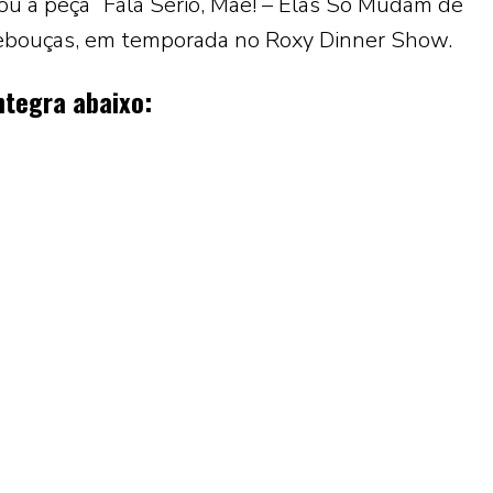
ou a peça “Fala Sério, Mãe! – Elas Só Mudam de
ebouças
, em temporada no
Roxy Dinner Show
.
ntegra abaixo: