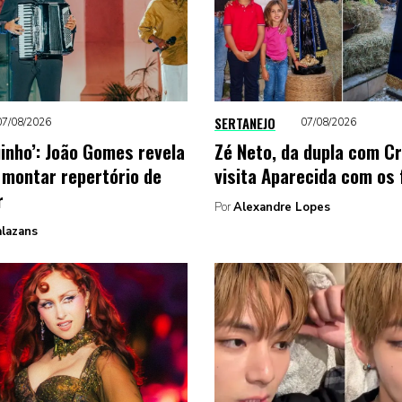
SERTANEJO
07/08/2026
07/08/2026
inho’: João Gomes revela
Zé Neto, da dupla com Cr
 montar repertório de
visita Aparecida com os 
r
Por
Alexandre Lopes
alazans