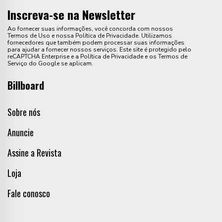
Inscreva-se na Newsletter
Ao fornecer suas informações, você concorda com nossos
Termos de Uso e nossa Política de Privacidade. Utilizamos
fornecedores que também podem processar suas informações
para ajudar a fornecer nossos serviços. Este site é protegido pelo
reCAPTCHA Enterprise e a Política de Privacidade e os Termos de
Serviço do Google se aplicam.
Billboard
Sobre nós
Anuncie
Assine a Revista
Loja
Fale conosco