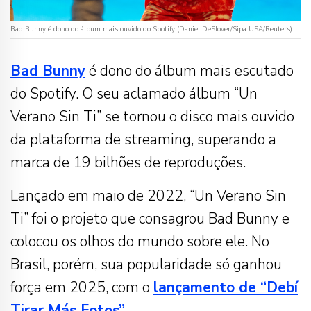
Bad Bunny é dono do álbum mais ouvido do Spotify (Daniel DeSlover/Sipa USA/Reuters)
Bad Bunny
é dono do álbum mais escutado
do Spotify. O seu aclamado álbum “Un
Verano Sin Ti” se tornou o disco mais ouvido
da plataforma de streaming, superando a
marca de 19 bilhões de reproduções.
Lançado em maio de 2022, “Un Verano Sin
Ti” foi o projeto que consagrou Bad Bunny e
colocou os olhos do mundo sobre ele. No
Brasil, porém, sua popularidade só ganhou
força em 2025, com o
lançamento de “Debí
Tirar Más Fotos”
.