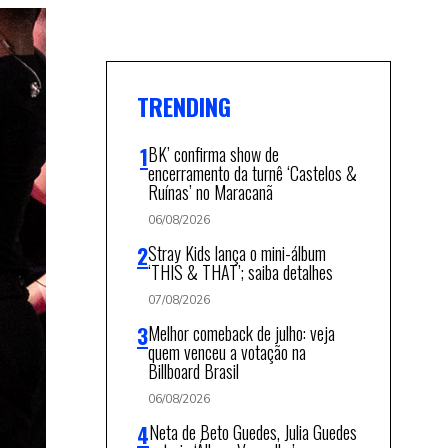
TRENDING
BK’ confirma show de
encerramento da turnê ‘Castelos &
Ruínas’ no Maracanã
06/08/2026
Stray Kids lança o mini-álbum
‘THIS & THAT’; saiba detalhes
07/08/2026
Melhor comeback de julho: veja
quem venceu a votação na
Billboard Brasil
06/08/2026
Neta de Beto Guedes, Julia Guedes