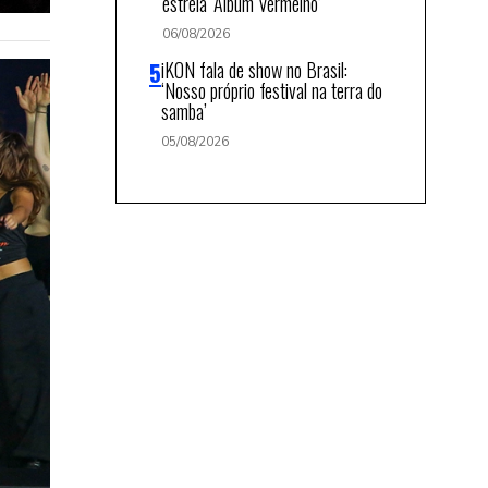
estreia ‘Álbum Vermelho’
06/08/2026
iKON fala de show no Brasil:
‘Nosso próprio festival na terra do
samba’
05/08/2026