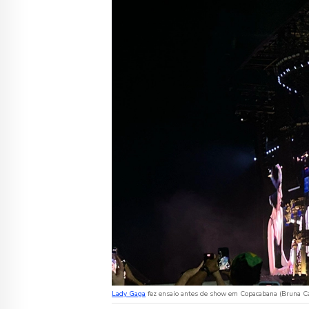
Lady Gaga
fez ensaio antes de show em Copacabana (Bruna C