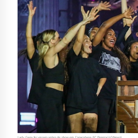
Lady Gaga fez ensaio antes de show em Copacabana (JC Pereira/AGNews)