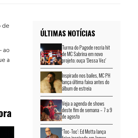
o de
ÚLTIMAS NOTÍCIAS
Turma do Pagode recria hit
— ao
de MC Sabrina em novo
ue a
projeto; ouça ‘Dessa Vez’
Inspirado nos bailes, MC PH
lança última faixa antes do
álbum de estreia
Veja a agenda de shows
ora
deste fim de semana – 7 a 9
de agosto
‘Toc-Toc’: Ed Motta lança