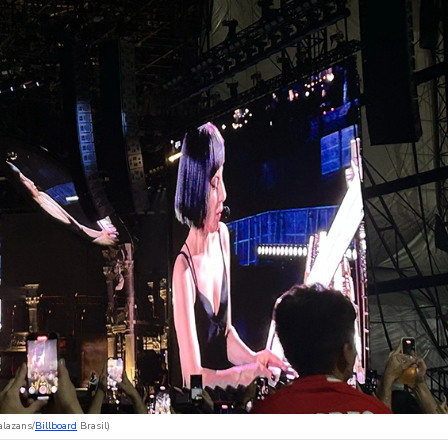
alazans/
Billboard
Brasil)