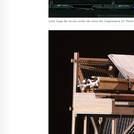
Lady Gaga fez ensaio antes de show em Copacabana (JC Pere