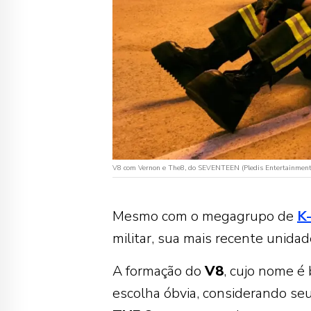
V8 com Vernon e The8, do SEVENTEEN (Pledis Entertainment
Mesmo com o megagrupo de
K
militar, sua mais recente unidad
A formação do
V8
, cujo nome é 
escolha óbvia, considerando s