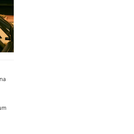
 na
 um