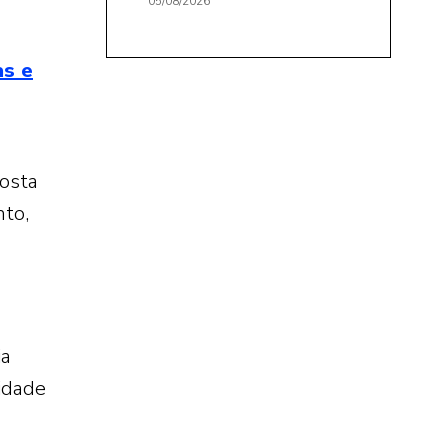
05/08/2026
as e
posta
nto,
ia
idade