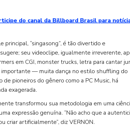
ipe do canal da Billboard Brasil para notíci
 principal, “singasong”, é tão divertido e
sugere; seu videoclipe, igualmente irreverente, a
ormers em CGI, monster trucks, letra para cantar ju
 importante — muita dança no estilo shuffling do
o de pioneiros do gênero como a PC Music, há
ada exagerada.
amente transformou sua metodologia em uma ciênc
 uma expressão genuína. “Não acho que a autentic
ou criar artificialmente”, diz VERNON.