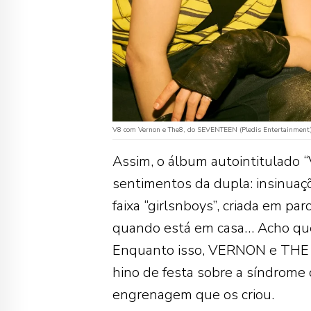
V8 com Vernon e The8, do SEVENTEEN (Pledis Entertainment
Assim, o álbum autointitulado 
sentimentos da dupla: insinuaç
faixa “girlsnboys”, criada em pa
quando está em casa… Acho que 
Enquanto isso, VERNON e THE 8
hino de festa sobre a síndrome
engrenagem que os criou.