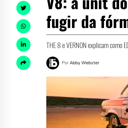
V8: a unit d
fugir da fór
THE 8 e VERNON explicam como EDM
Por
Abby Webster