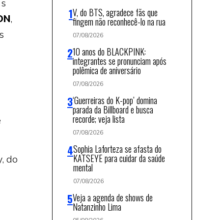
as
V, do BTS, agradece fãs que
ON
,
fingem não reconhecê-lo na rua
s
07/08/2026
10 anos do BLACKPINK:
integrantes se pronunciam após
polêmica de aniversário
07/08/2026
‘Guerreiras do K-pop’ domina
parada da Billboard e busca
recorde; veja lista
e
07/08/2026
Sophia Laforteza se afasta do
KATSEYE para cuidar da saúde
, do
mental
07/08/2026
Veja a agenda de shows de
Natanzinho Lima