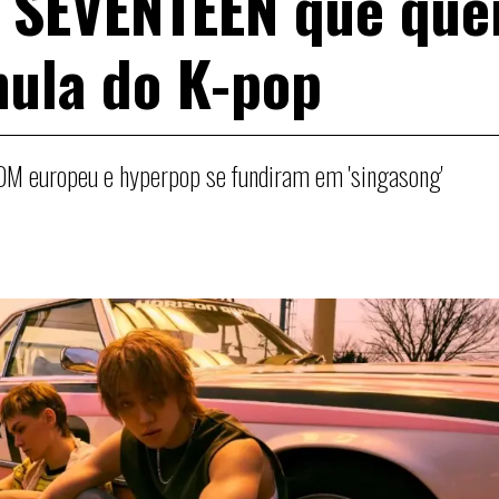
o SEVENTEEN que que
mula do K-pop
 europeu e hyperpop se fundiram em 'singasong'