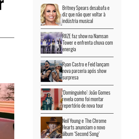
r
Britney Spears desabafa e
diz que não quer voltar à
indústria musical
RIIZE faz show na Namsan
Tower e enfrenta chuva com
energia
Ryan Castro e Feid lançam
nova parceria após show
surpresa
‘Dominguinho’: João Gomes
revela como foi montar
repertório de nova tour
Neil Young e The Chrome
Hearts anunciam o novo
álbum ‘Second Song’