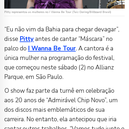
Pitty representou as mulheres no I Wanna Be Tour (Taiz Dering/Billboard Brasil)
“Eu não vim da Bahia para chegar devagar”,
disse
Pitty
antes de cantar “Máscara” no
palco do
I Wanna Be Tour
. A cantora é a
única mulher na programação do festival,
que começou neste sábado (2) no Allianz
Parque, em São Paulo.
O show faz parte da turnê em celebração
aos 20 anos de “Admirável Chip Novo”, um
dos discos mais emblemáticos de sua
carreira. No entanto, ela antecipou que iria
cantar outros trabalhos. “Vamos tudo junto e