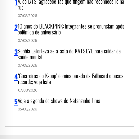
V, do BTS, agradece fãs que fingem não reconhecê-lo na
rua
07/08/2026
10 anos do BLACKPINK: integrantes se pronunciam após
polêmica de aniversário
07/08/2026
Sophia Laforteza se afasta do KATSEYE para cuidar da
saúde mental
07/08/2026
‘Guerreiras do K-pop’ domina parada da Billboard e busca
recorde; veja lista
07/08/2026
Veja a agenda de shows de Natanzinho Lima
05/08/2026