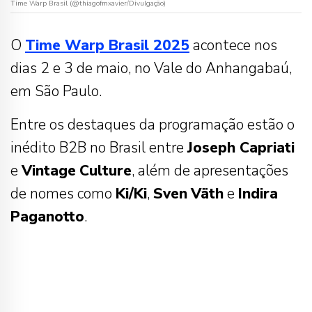
Time Warp Brasil (@thiagofmxavier/Divulgação)
O
Time Warp Brasil 2025
acontece nos
dias 2 e 3 de maio, no Vale do Anhangabaú,
em São Paulo.
Entre os destaques da programação estão o
inédito B2B no Brasil entre
Joseph Capriati
e
Vintage
Culture
, além de apresentações
de nomes como
Ki/Ki
,
Sven
Väth
e
Indira
Paganotto
.