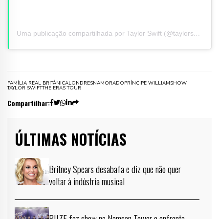
Uma publicação compartilhada por Taylor Swift (@taylorswift)
FAMÍLIA REAL BRITÂNICA
LONDRES
NAMORADO
PRÍNCIPE WILLIAM
SHOW
TAYLOR SWIFT
THE ERAS TOUR
Compartilhar:
ÚLTIMAS NOTÍCIAS
Britney Spears desabafa e diz que não quer
voltar à indústria musical
RIIZE faz show na Namsan Tower e enfrenta