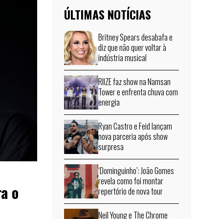
ÚLTIMAS NOTÍCIAS
Britney Spears desabafa e
diz que não quer voltar à
indústria musical
RIIZE faz show na Namsan
Tower e enfrenta chuva com
energia
Ryan Castro e Feid lançam
nova parceria após show
surpresa
‘Dominguinho’: João Gomes
revela como foi montar
a o
repertório de nova tour
Neil Young e The Chrome