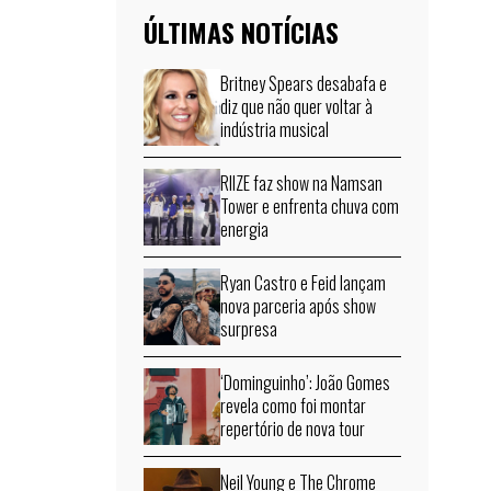
ÚLTIMAS NOTÍCIAS
Britney Spears desabafa e
diz que não quer voltar à
indústria musical
RIIZE faz show na Namsan
Tower e enfrenta chuva com
energia
Ryan Castro e Feid lançam
nova parceria após show
surpresa
‘Dominguinho’: João Gomes
revela como foi montar
repertório de nova tour
Neil Young e The Chrome