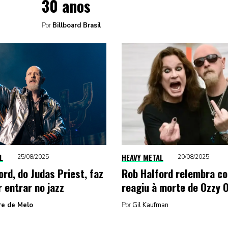
30 anos
Por
Billboard Brasil
L
HEAVY METAL
25/08/2025
20/08/2025
ord, do Judas Priest, faz
Rob Halford relembra c
 entrar no jazz
reagiu à morte de Ozzy 
re de Melo
Por
Gil Kaufman