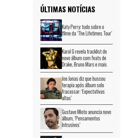
ÚLTIMAS NOTÍCIAS
Katy Perry: tudo sobre o
filme da ‘The Lifetimes Tour’
Karol G revela tracklist de
novo álbum com feats de
Drake, Bruno Mars e mais
Joe Jonas diz que buscou
terapia após álbum solo
fracassar: ‘Expectativas
altas’
Gustavo Mioto anuncia novo
álbum, ‘Pensamentos
Intrusivos’