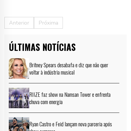
Anterior
Próxima
ÚLTIMAS NOTÍCIAS
Britney Spears desabafa e diz que não quer
voltar à indústria musical
RIIZE faz show na Namsan Tower e enfrenta
chuva com energia
Ryan Castro e Feid lançam nova parceria após
show surpresa