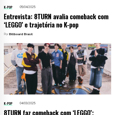
K-POP
05/04/2025
Entrevista: 8TURN avalia comeback com
‘LEGGO’ e trajetória no K-pop
Por
Billboard Brasil
K-POP
04/03/2025
8TURN faz comeback com ‘LEGGO’;