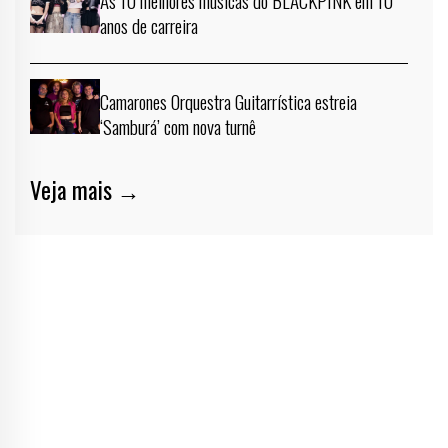
As 10 melhores músicas do BLACKPINK em 10
anos de carreira
Camarones Orquestra Guitarrística estreia
‘Samburá’ com nova turnê
Veja mais →