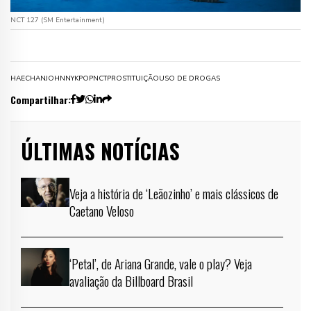
NCT 127 (SM Entertainment)
HAECHAN
JOHNNY
KPOP
NCT
PROSTITUIÇÃO
USO DE DROGAS
Compartilhar:
ÚLTIMAS NOTÍCIAS
Veja a história de ‘Leãozinho’ e mais clássicos de
Caetano Veloso
‘Petal’, de Ariana Grande, vale o play? Veja
avaliação da Billboard Brasil