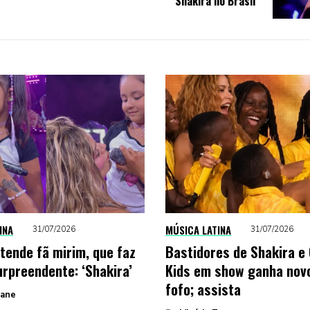
Shakira no Brasil
INA
MÚSICA LATINA
31/07/2026
31/07/2026
atende fã mirim, que faz
Bastidores de Shakira e
urpreendente: ‘Shakira’
Kids em show ganha novo
fofo; assista
Zane