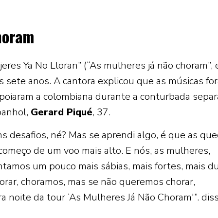
horam
eres Ya No Lloran” (“As mulheres já não choram”,
s sete anos. A cantora explicou que as músicas fo
 apoiaram a colombiana durante a conturbada sepa
panhol,
Gerard Piqué
, 37.
ns desafios, né? Mas se aprendi algo, é que as que
começo de um voo mais alto. E nós, as mulheres,
ntamos um pouco mais sábias, mais fortes, mais du
horar, choramos, mas se não queremos chorar,
a noite da tour ‘As Mulheres Já Não Choram'”. dis