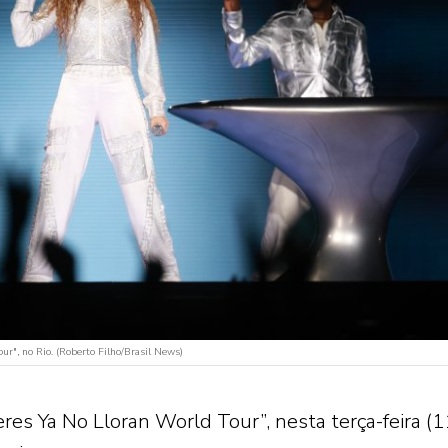
ur", no Rio. (Roberto Filho/Brasil News)
eres Ya No Lloran World Tour”, nesta terça-feira (1