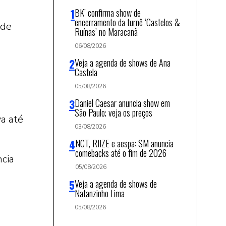
BK’ confirma show de
encerramento da turnê ‘Castelos &
ade
Ruínas’ no Maracanã
06/08/2026
Veja a agenda de shows de Ana
Castela
05/08/2026
Daniel Caesar anuncia show em
São Paulo; veja os preços
a até
03/08/2026
NCT, RIIZE e aespa: SM anuncia
comebacks até o fim de 2026
ncia
05/08/2026
Veja a agenda de shows de
Natanzinho Lima
05/08/2026