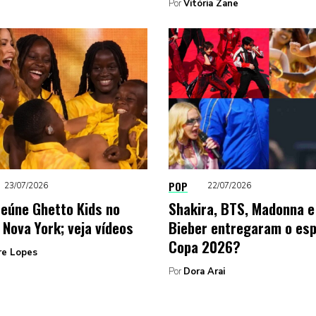
Por
Vitória Zane
POP
23/07/2026
22/07/2026
reúne Ghetto Kids no
Shakira, BTS, Madonna e
 Nova York; veja vídeos
Bieber entregaram o es
Copa 2026?
re Lopes
Por
Dora Arai