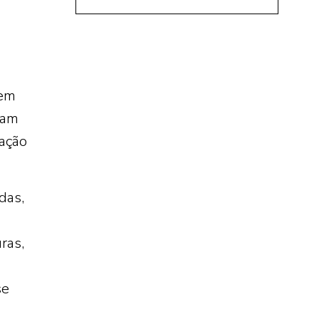
 em
ram
ração
das,
ras,
se