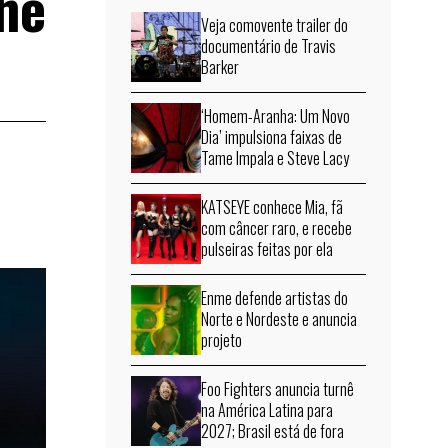
he
Veja comovente trailer do
documentário de Travis
Barker
‘Homem-Aranha: Um Novo
Dia’ impulsiona faixas de
Tame Impala e Steve Lacy
KATSEYE conhece Mia, fã
com câncer raro, e recebe
pulseiras feitas por ela
Enme defende artistas do
Norte e Nordeste e anuncia
projeto
Foo Fighters anuncia turnê
na América Latina para
2027; Brasil está de fora