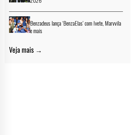
2026
Benzadeus lança ‘BenzaElas’ com Ivete, Marvvila
e mais
Veja mais →