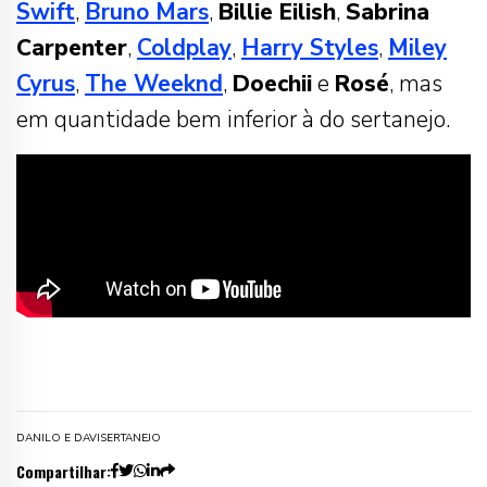
Swift
,
Bruno Mars
,
Billie Eilish
,
Sabrina
Carpenter
,
Coldplay
,
Harry Styles
,
Miley
Cyrus
,
The Weeknd
,
Doechii
e
Rosé
, mas
em quantidade bem inferior à do sertanejo.
DANILO E DAVI
SERTANEJO
Compartilhar: