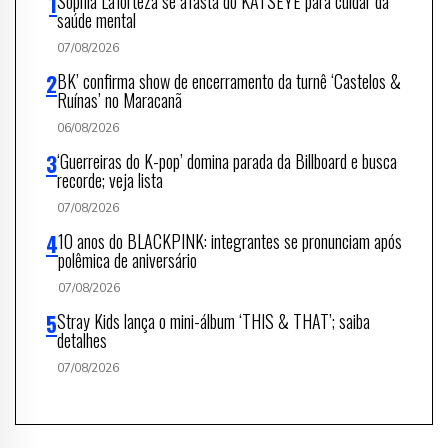
Sophia Laforteza se afasta do KATSEYE para cuidar da
saúde mental
07/08/2026
BK’ confirma show de encerramento da turnê ‘Castelos &
Ruínas’ no Maracanã
06/08/2026
‘Guerreiras do K-pop’ domina parada da Billboard e busca
recorde; veja lista
07/08/2026
10 anos do BLACKPINK: integrantes se pronunciam após
polêmica de aniversário
07/08/2026
Stray Kids lança o mini-álbum ‘THIS & THAT’; saiba
detalhes
07/08/2026