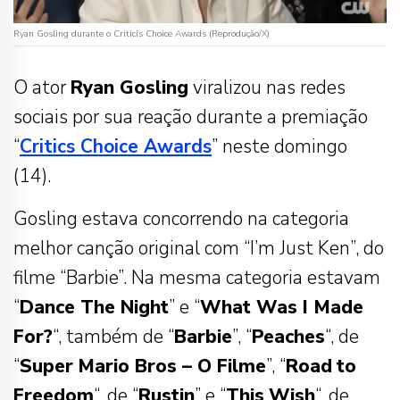
Ryan Gosling durante o Criticis Choice Awards (Reprodução/X)
O ator
Ryan Gosling
viralizou nas redes
sociais por sua reação durante a premiação
“
Critics Choice Awards
” neste domingo
(14).
Gosling estava concorrendo na categoria
melhor canção original com “I’m Just Ken”, do
filme “Barbie”. Na mesma categoria estavam
“
Dance The Night
” e “
What Was I Made
For?
“, também de “
Barbie
”, “
Peaches
“, de
“
Super
Mario Bros – O Filme
”, “
Road
to
Freedom
“, de “
Rustin
” e “
This
Wish
“, de