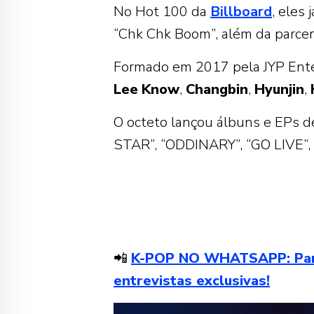
No Hot 100 da
Billboard
, eles
“Chk Chk Boom”, além da parceri
Formado em 2017 pela JYP Ent
Lee
Know
,
Changbin
,
Hyunjin
,
O octeto lançou álbuns e EPs d
STAR”, “ODDINARY”, “GO LIVE”, 
📲
K-POP NO WHATSAPP: Partic
entrevistas exclusivas!