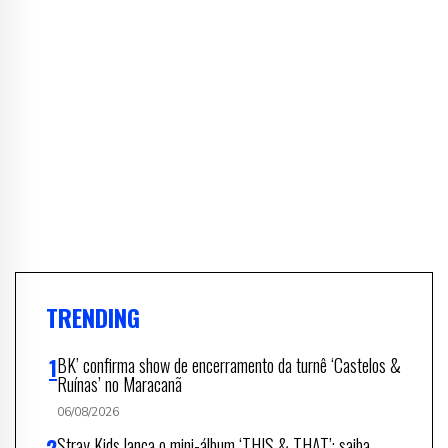
TRENDING
BK’ confirma show de encerramento da turnê ‘Castelos &
Ruínas’ no Maracanã
06/08/2026
Stray Kids lança o mini-álbum ‘THIS & THAT’; saiba