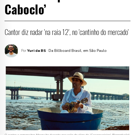
Caboclo’
Cantor diz nadar 'na raia 12', no 'cantinho do mercado'
Por
Yuri da BS
· Da Billboard Brasil, em São Paulo
O cantor e compositor Mosquito durante gravação do clipe de 'Caranguejeiro' (Reprodução)