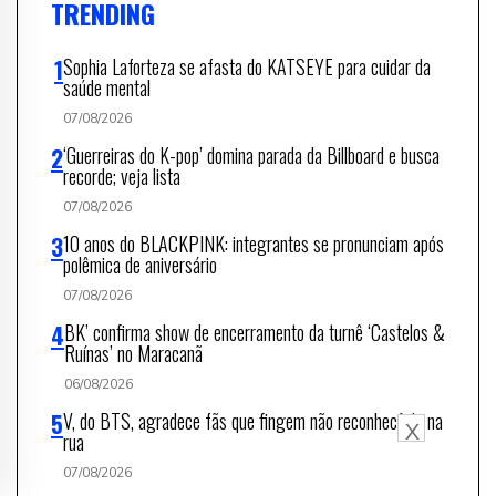
TRENDING
Sophia Laforteza se afasta do KATSEYE para cuidar da
saúde mental
07/08/2026
‘Guerreiras do K-pop’ domina parada da Billboard e busca
recorde; veja lista
07/08/2026
10 anos do BLACKPINK: integrantes se pronunciam após
polêmica de aniversário
07/08/2026
BK’ confirma show de encerramento da turnê ‘Castelos &
Ruínas’ no Maracanã
06/08/2026
V, do BTS, agradece fãs que fingem não reconhecê-lo na
X
rua
07/08/2026