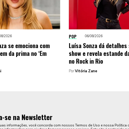
POP
08/2026
06/08/2026
nza se emociona com
Luísa Sonza dá detalhes
em da prima no ‘Em
show e revela estande d
no Rock in Rio
i
Por
Vitória Zane
a-se na Newsletter
suas informações, você concorda com nossos Termos de Uso e nossa Política 