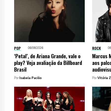
POP
ROCK
06/08/2026
06
‘Petal’, de Ariana Grande, vale o
Marcus M
play? Veja avaliação da Billboard
aos palc
Brasil
audiovis
Por
Isabela Pacilio
Por
Vitória 