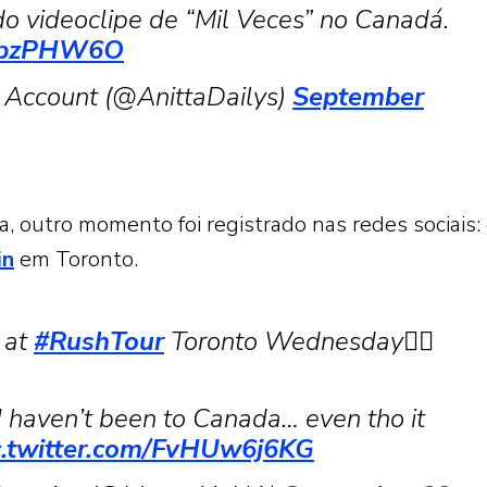
do videoclipe de “Mil Veces” no Canadá.
hz0bzPHW6O
n Account (@AnittaDailys)
September
a, outro momento foi registrado nas redes sociais:
in
em Toronto.
 at
#RushTour
Toronto Wednesday❤️‍🔥
I haven’t been to Canada… even tho it
c.twitter.com/FvHUw6j6KG