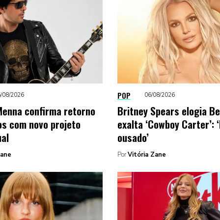
POP
/08/2026
06/08/2026
enna confirma retorno
Britney Spears elogia B
os com novo projeto
exalta ‘Cowboy Carter’: 
ual
ousado’
Zane
Por
Vitória Zane