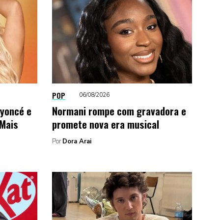
POP
06/08/2026
eyoncé e
Normani rompe com gravadora e
‘Mais
promete nova era musical
Por
Dora Arai