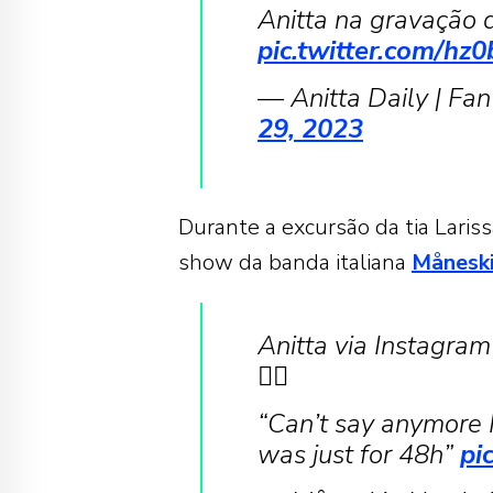
Anitta na gravação 
pic.twitter.com/
— Anitta Daily | Fa
29, 2023
Durante a excursão da tia Lariss
show da banda italiana
Månesk
Anitta via Instagram
🇨🇦
“Can’t say anymore 
was just for 48h”
pi