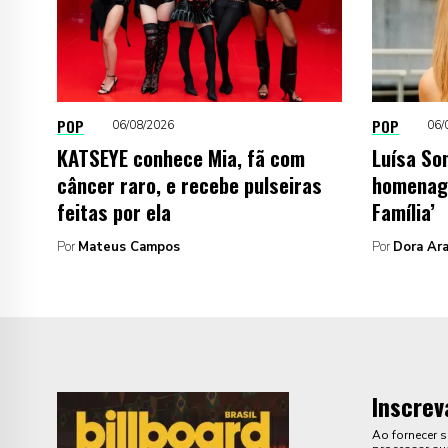
POP
POP
06/08/2026
06/
KATSEYE conhece Mia, fã com
Luísa So
câncer raro, e recebe pulseiras
homenag
feitas por ela
Família’
Por
Mateus Campos
Por
Dora Ara
Inscrev
Ao fornecer 