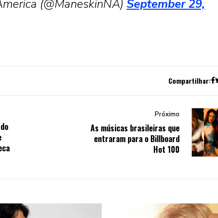
America (@ManeskinNA)
September 29,
Compartilhar:
Próximo
 do
As músicas brasileiras que
e
entraram para o Billboard
eca
Hot 100