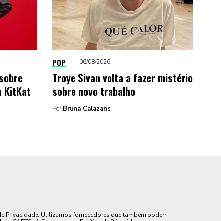
POP
06/08/2026
 sobre
Troye Sivan volta a fazer mistério
a KitKat
sobre novo trabalho
Por
Bruna Calazans
de Privacidade. Utilizamos fornecedores que também podem