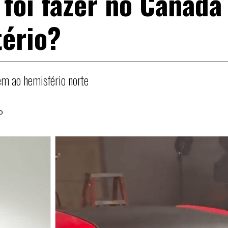
 foi fazer no Canadá
tério?
em ao hemisfério norte
o