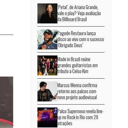
‘Petal’, de Ariana Grande,
vale o play? Veja avaliação
da Billboard Brasil
Pagode Restaura lança
disco ao vivo com o sucesso
‘Obrigado Deus’
Made in Brazil reúne
grandes guitarristas em
tributo a Celso Kim
Marcus Menna confirma
retorno aos palcos com
novo projeto audiovisual
Palco Supernova revela line-
up no Rock in Rio com 28
atrações