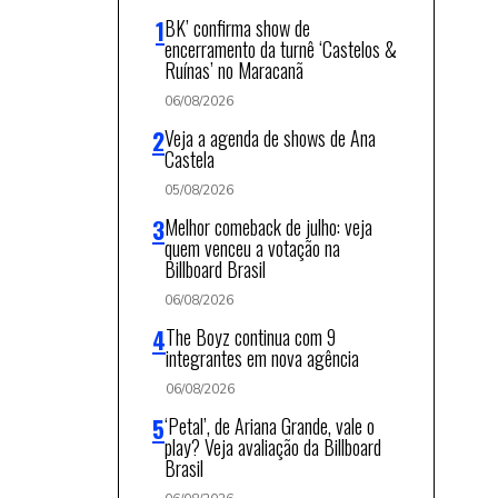
BK’ confirma show de
encerramento da turnê ‘Castelos &
Ruínas’ no Maracanã
06/08/2026
Veja a agenda de shows de Ana
Castela
05/08/2026
Melhor comeback de julho: veja
quem venceu a votação na
Billboard Brasil
06/08/2026
The Boyz continua com 9
integrantes em nova agência
06/08/2026
‘Petal’, de Ariana Grande, vale o
play? Veja avaliação da Billboard
Brasil