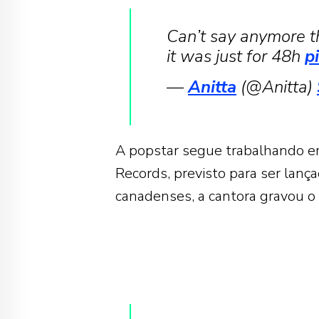
Can’t say anymore th
it was just for 48h
p
—
Anitta
(@Anitta)
A popstar segue trabalhando em
Records, previsto para ser lan
canadenses, a cantora gravou o c