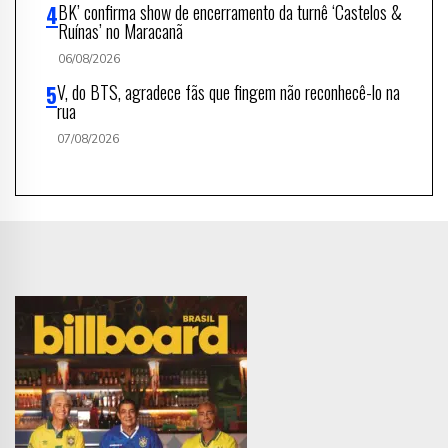
BK’ confirma show de encerramento da turnê ‘Castelos &
Ruínas’ no Maracanã
06/08/2026
V, do BTS, agradece fãs que fingem não reconhecê-lo na
rua
07/08/2026