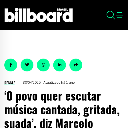
REGGAE
30/04/2025 · Atualizado há 1 ano
‘O povo quer escutar
música cantada, gritada,
suada’, diz Marcelo