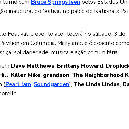
m turnê com
Bruce Springsteen
pelos Estados Un
ção inaugural do festival no palco do Nationals Pa
e Festival, o evento acontecerá no sábado, 3 de
Pavilion em Columbia, Maryland, e é descrito com
stiça, solidariedade, música e ação comunitária.
luem
Dave
Matthews
,
Brittany
Howard
,
Dropkic
Hill
,
Killer
Mike
,
grandson
,
The
Neighborhood
K
n
(
Pearl Jam
,
Soundgarden
),
The
Linda
Lindas
,
Da
orello.