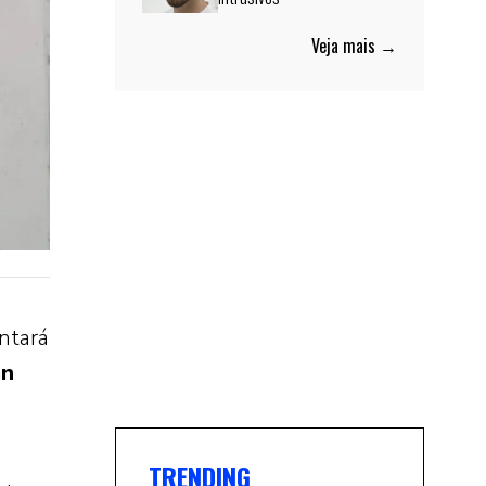
Veja mais →
ontará
an
TRENDING