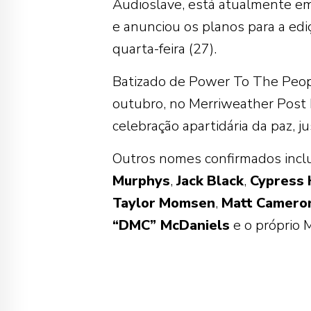
Audioslave, está atualmente e
e anunciou os planos para a edi
quarta-feira (27).
Batizado de Power To The Peopl
outubro, no Merriweather Post 
celebração apartidária da paz, ju
Outros nomes confirmados inc
Murphys
,
Jack
Black
,
Cypress
Taylor
Momsen
,
Matt
Camero
“DMC” McDaniels
e o próprio M