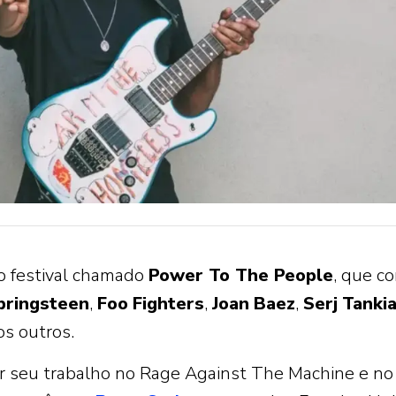
 festival chamado
Power To The People
, que c
pringsteen
,
Foo
Fighters
,
Joan
Baez
,
Serj
Tanki
os outros.
por seu trabalho no Rage Against The Machine e no