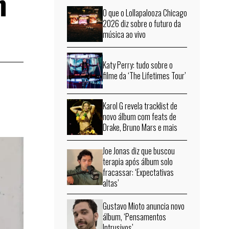
m
O que o Lollapalooza Chicago
2026 diz sobre o futuro da
música ao vivo
Katy Perry: tudo sobre o
filme da ‘The Lifetimes Tour’
Karol G revela tracklist de
novo álbum com feats de
Drake, Bruno Mars e mais
Joe Jonas diz que buscou
terapia após álbum solo
fracassar: ‘Expectativas
altas’
Gustavo Mioto anuncia novo
álbum, ‘Pensamentos
Intrusivos’