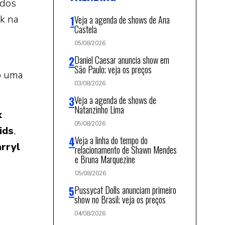
idos
rk na
Veja a agenda de shows de Ana
Castela
05/08/2026
Daniel Caesar anuncia show em
São Paulo; veja os preços
o uma
03/08/2026
Veja a agenda de shows de
Natanzinho Lima
k
05/08/2026
ids
,
Veja a linha do tempo do
rryl
relacionamento de Shawn Mendes
e Bruna Marquezine
05/08/2026
Pussycat Dolls anunciam primeiro
show no Brasil; veja os preços
04/08/2026